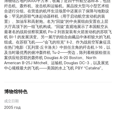
博物馆占地约9000平方米，收藏了近四十件航空器样本，包括
歼击机、轰炸机、攻击机和运输机。展品按大型与小型艺术组
合进行分组。在营造的机坪生活场景中还展示了保障与地勤设
备：罕见的苏联气体起动器样机（用于启动航空发动机的装
置）、加油车和高射炮。名为“回旋”的中央展组由安置在上层
大厅高顶下的一组飞机构成。“回旋”直观地展示了本国航空从
最著名的战前侦察双翼机 Po-2 到首架装有火箭发动机的苏联飞
机 BI-1 的发展演变。另一展厅的组合由藏品中体积较大的飞机
组成。在苏联飞机——“会飞的坦克” Il-2、作为战前空军象征且
在热门电影《瓦列里·丘卡洛夫》中担任主角的歼击机 I-16，以
及当时最优秀的俯冲轰炸机 Tu-2——旁边，陈列着根据租借法
案供应给苏联的轰炸机 Douglas A-20 Boston、North
American B-25J Mitchell、运输机 Douglas DC-3，以及展览
中心规模最大的飞机——美国的水上飞机 PBY “Catalina”。
博物馆特色
成立日期
2005 год