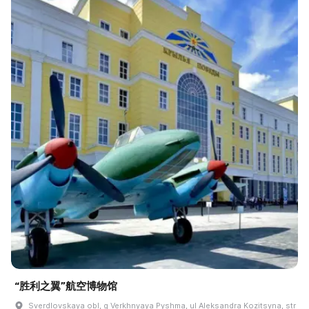
“胜利之翼”航空博物馆
Sverdlovskaya obl, g Verkhnyaya Pyshma, ul Aleksandra Kozitsyna, str