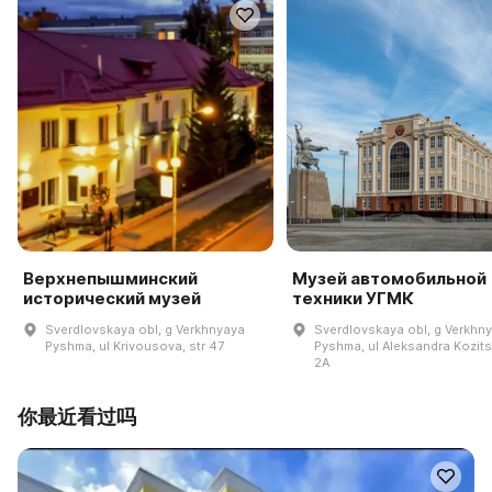
Верхнепышминский
Музей автомобильной
исторический музей
техники УГМК
Sverdlovskaya obl, g Verkhnyaya
Sverdlovskaya obl, g Verkhn
Pyshma, ul Krivousova, str 47
Pyshma, ul Aleksandra Kozits
2A
你最近看过吗