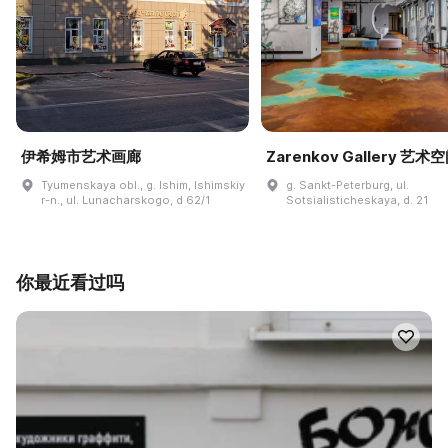
伊希姆市艺术画廊
Zarenkov Gallery 艺术
Tyumenskaya obl., g. Ishim, Ishimskiy
g. Sankt-Peterburg, ul.
r-n., ul. Lunacharskogo, d 62/1
Sotsialisticheskaya, d. 21
你最近看过吗