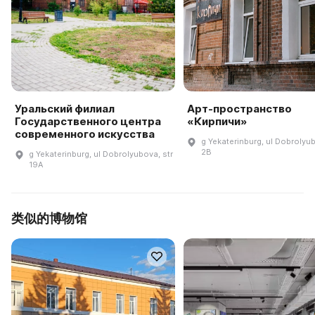
Уральский филиал
Арт-пространство
Государственного центра
«Кирпичи»
современного искусства
g Yekaterinburg, ul Dobrolyu
2B
g Yekaterinburg, ul Dobrolyubova, str
19A
类似的博物馆