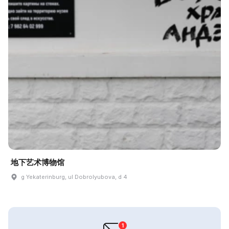
地下艺术博物馆
g Yekaterinburg, ul Dobrolyubova, d 4