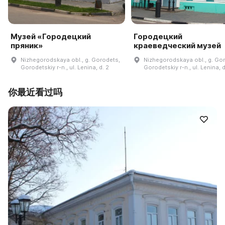
Музей «Городецкий
Городецкий
пряник»
краеведческий музей
Nizhegorodskaya obl., g. Gorodets,
Nizhegorodskaya obl., g. Go
Gorodetskiy r-n., ul. Lenina, d. 2
Gorodetskiy r-n., ul. Lenina, d
你最近看过吗