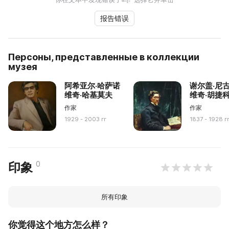
报告错误
Персоны, представленные в коллекции
музея
阿希亚尔·哈萨诺
谢尔盖·尼
维奇·哈基莫夫
维奇·胡捷
作家
作家
1929 - 2003 гг
1837 - 1928 г
0
印象
所有印象
你觉得这个地方怎么样？