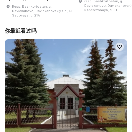
resp. Bashkortostan, g.
Davlekanovo, Davlekanovskiy 
Resp. Bashkortostan, g.
Naberezhnaya, d. 31
Davlekanovo, Davlekanovskiy r-n., ul.
Sadovaya, d. 21A
你最近看过吗