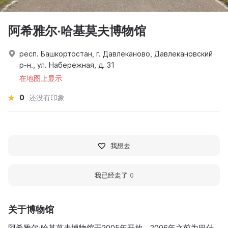
阿希雅尔·哈基莫夫博物馆
респ. Башкортостан, г. Давлеканово, Давлекановский
р-н., ул. Набережная, д. 31
在地图上显示
0
还没有印象
我想去
我已经走了
0
关于博物馆
阿希雅尔·哈基莫夫博物馆于2005年开放，2006年之前为巴什