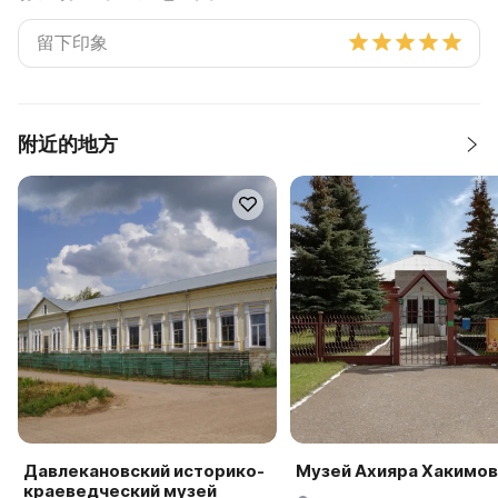
附近的地方
Давлекановский историко-
Музей Ахияра Хакимов
краеведческий музей