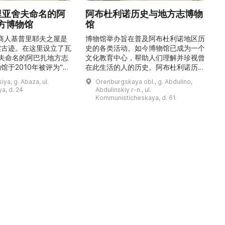
德里亚舍夫命名的阿
阿布杜利诺历史与地方志博物
方博物馆
馆
1
的商人基普里耶夫之屋是
博物馆举办旨在普及阿布杜利诺地区历
实古迹。在这里设立了瓦
史的各类活动。如今博物馆已成为一个
舍夫命名的阿巴扎地方志
文化教育中心，帮助人们理解并珍视曾
馆于2010年被评为“哈
在此生活的人的历史。阿布杜利诺历史
市级博物馆”。博物馆
与地方志博物馆于1966年在当地知名
ya, g. Abaza, ul.
Orenburgskaya obl., g. Abdulino,
及哈卡斯地区自公元前4
人士的倡议下创建。最初位于共产党街
a, d. 24
Abdulinskiy r-n., ul.
为主题，展出有箭头、刀
274号商人沃罗比约夫住宅附属建筑
Kommunisticheskaya, d. 61
质胸针、石磨等。庄园被
内。现址为共产党街61号。馆内常设
绕，院内有宽敞的谷仓和
展览包括“农民小屋”、“阿布杜利诺的
耶夫之屋是了解阿巴扎历
商人”、“战斗荣耀厅”和“阿布杜利诺：
史并度过难忘时光的绝佳场所。 ...
20世纪”。博物馆定期举办旨在推广阿
布杜利诺地区历史 ...