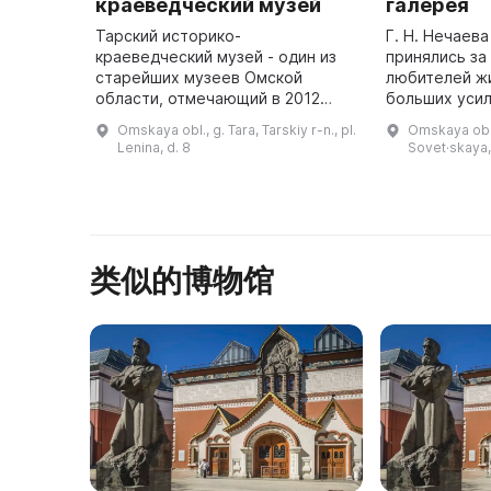
краеведческий музей
галерея
Тарский историко-
Г. Н. Нечаева
краеведческий музей - один из
принялись з
старейших музеев Омской
любителей ж
области, отмечающий в 2012
больших усил
году свое 80-летие.
года в Таре 
Omskaya obl., g. Tara, Tarskiy r-n., pl.
Omskaya obl.,
Расположенное в историческом
галерея. Пер
Lenina, d. 8
Sovet·skaya,
центре города здание музея
включает в себя 13800 эксп ...
类似的博物馆