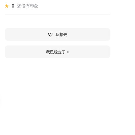
0
还没有印象
我想去
我已经走了
0
ом-музей Михаила
Mikhail Alexandrovic