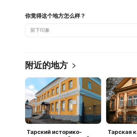
你觉得这个地方怎么样？
附近的地方
Тарский историко-
Тарская 