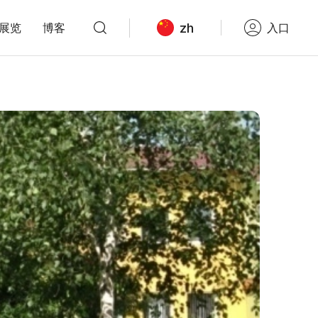
zh
展览
博客
入口