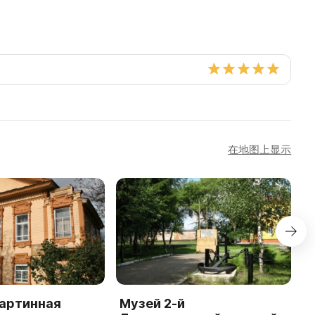
在地图上显示
картинная
Музей 2-й
Д