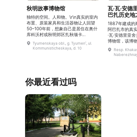
秋明故事博物馆
瓦·瓦·安
巴扎历史地
独特的空间。人和物。\r\n真实的室内
布置、原装家具和生活器物让人回望
1887年建成
50–100年前，想象自己是居住在奥什
阿巴扎市的真
库科沃村或秋明郊区扎秋缅卡
·瓦·安德里亚
（Затюменка）的一座小木屋的居
博物馆，该博物
Tyumenskaya obl., g. Tyumenʹ, ul.
民。\r\n\r\n博物馆的展览再现了我曾
卡斯共和国最佳
Kommunisticheskaya, d. 10
Resp. Khakasi
祖母安娜·科尔尼洛夫娜·奥什库科娃
的陈列以城市
Naberezhnay
（Анна Корниловна Ошкукова）一
–3世纪的历史
家的日常生活场景——她是一位“世代
具、青铜与银
为农”的农妇，其祖先在16世纪末是最
坚固的砖墙环
早从北德维纳（Северна ...
马厩。基普里
你最近看过吗