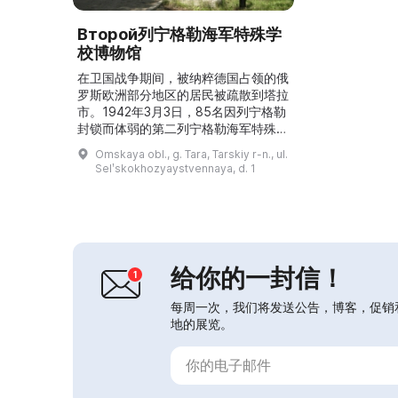
Второй列宁格勒海军特殊学
校博物馆
在卫国战争期间，被纳粹德国占领的俄
罗斯欧洲部分地区的居民被疏散到塔拉
市。1942年3月3日，85名因列宁格勒
封锁而体弱的第二列宁格勒海军特殊学
校学员来到塔拉。塔拉热情接待了他
Omskaya obl., g. Tara, Tarskiy r-n., ul.
们，许多组织参加了欢迎活动。1944
Selʹskokhozyaystvennaya, d. 1
年7月，特殊学校返回列宁格勒。毕业
生们没有忘记塔拉，这座城市成了他们
的第二故乡，他们多次回访。1998
年，在苏维埃街一带建成了“海军荣誉”
小公园，以纪念隶属人民教育人民委员
部的水兵。在塔拉市...
给你的一封信！
每周一次，我们将发送公告，博客，促销
地的展览。