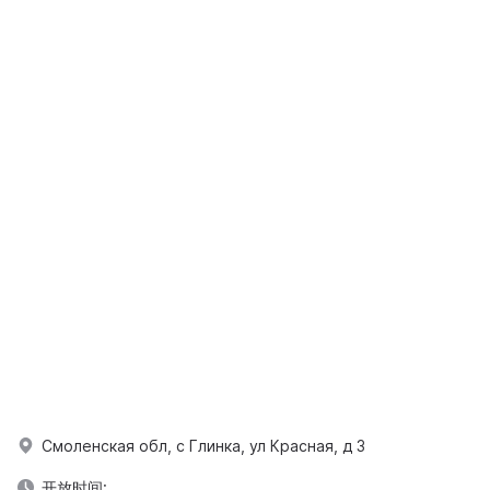
Смоленская обл, с Глинка, ул Красная, д 3
开放时间: