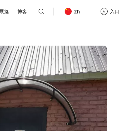
zh
展览
博客
入口