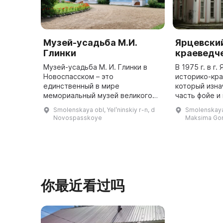
Музей-усадьба М.И.
Ярцевски
Глинки
краеведч
Музей-усадьба М. И. Глинки в
В 1975 г. в г
Новоспасском – это
историко-кра
единственный в мире
который изна
мемориальный музей великого
часть фойе и
композитора. Родина была для
кинотеатра «
Smolenskaya obl, Yelʹninskiy r-n, d
Smolenskaya 
него неоценимой, так как именно
два экспозиц
Novospasskoye
Maksima Gorʹ
здесь он провёл свои детские и
выставочный 
отроческие г ...
你最近看过吗