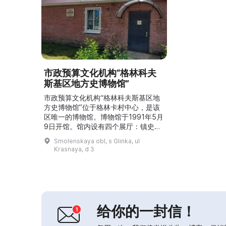
市政预算文化机构“格林科夫
斯基区地方史博物馆”
市政预算文化机构“格林科夫斯基区地
方史博物馆”位于格林卡村中心，是该
区唯一的博物馆。博物馆于1991年5月
9日开馆。馆内设有四个展厅：镇史展
厅、卫国战争展厅、日常生活与民族志
Smolenskaya obl, s Glinka, ul
展厅，以及用于举办展览、讲座和座谈
Krasnaya, d 3
的展厅。我们的博物馆有自己的官方网
站和社交媒体页面。我们欢迎所有来
宾！...
给你的一封信！