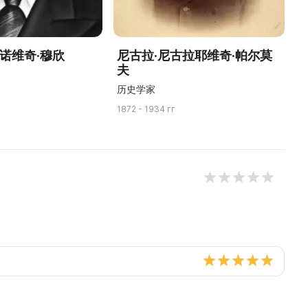
诺维奇·穆欣
尼古拉·尼古拉耶维奇·帕尔莫
Ю
夫
历史学家
18
1872 - 1934 гг