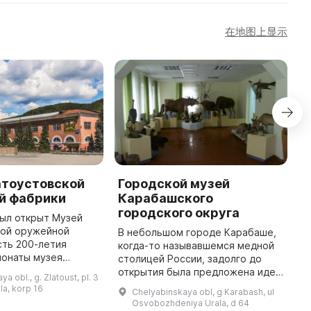
在地图上显示
атоустовской
Городской музей
М
й фабрики
Карабашского
В
городского округа
с
был открыт Музей
в
кой оружейной
В небольшом городе Карабаше,
в
сть 200-летия
когда-то называвшемся медной
д
понаты музея
столицей России, задолго до
п
т собой уникальное
открытия была предложена идея
a obl., g. Zlatoust, pl. 3
у
холодное оружие
создания краеведческого музея.
la, korp 16
Chelyabinskaya obl, g Karabash, ul
вой половины XIX
Андрей Афанасьевич Панов,
Osvobozhdeniya Urala, d 64