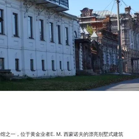
之一，位于黄金业者E. M. 西蒙诺夫的漂亮别墅式建筑