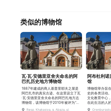
类似的博物馆
瓦·瓦·安德里亚舍夫命名的阿
阿布杜利诺
巴扎历史地方博物馆
馆
1887年建成的商人基普里耶夫之屋是
博物馆举办旨
阿巴扎市的真实古迹。在这里设立了瓦
史的各类活动
·瓦·安德里亚舍夫命名的阿巴扎地方志
文化教育中心
博物馆，该博物馆于2010年被评为“哈
在此生活的人
卡斯共和国最佳市级博物馆”。博物馆
与地方志博物馆
Resp. Khakasiya, g. Abaza, ul.
Orenburgskay