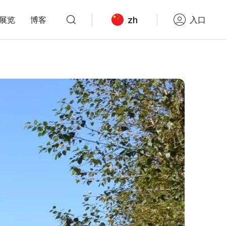
zh
展览
博客
入口