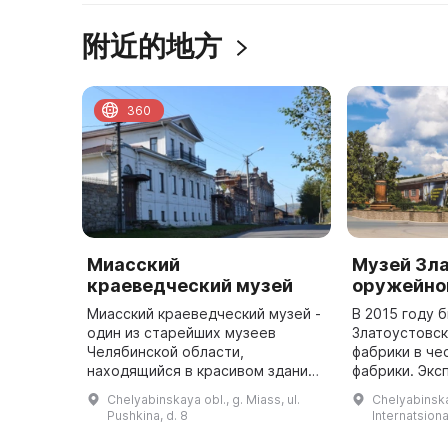
附近的地方
360
Миасский
Музей Зл
краеведческий музей
оружейно
Миасский краеведческий музей -
В 2015 году 
один из старейших музеев
Златоустовс
Челябинской области,
фабрики в че
находящийся в красивом здании-
фабрики. Экс
особняке золотопромышленника
представляю
Chelyabinskaya obl., g. Miass, ul.
Chelyabinskay
Е. М. Симонова. В музее более 51
украшенное 
Pushkina, d. 8
Internatsiona
тысячи экспонатов, проводятся т
мастеров пер
...
века, изд ...