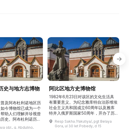
редактор городской многотир ...
历史与地方志博物
阿比区地方史博物馆
1982年6月23日对该区的文化生活具
有重要意义。为纪念雅库特自治苏维埃
在普及阿布杜利诺地区历
社会主义共和国成立60周年以及雅库
。如今博物馆已成为一个
特并入俄罗斯国家50周年，开办了历
，帮助人们理解并珍视曾
商
史与地方志博物馆，该馆是以叶梅连·
的历史。阿布杜利诺历史
Resp Sakha /Yakutiya/, pgt Belaya
雅罗斯拉夫斯基命名的雅库特国立联合
于1966年在当地知名
Gora, ul 30 let Pobedy, d 15
a obl., g. Abdulino,