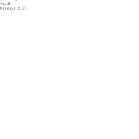
“北方民族历史与文化”博物馆的分馆。
创建。最初位于共产党街
n., ul.
这对该区来说是件大事。 ...
罗比约夫住宅附属建筑
窗
heskaya, d. 61
党街61号。馆内常设
械
小屋”、“阿布杜利诺的
г
荣耀厅”和“阿布杜利诺：
物馆定期举办旨在推广阿
布杜利诺地区历史 ...