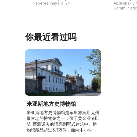
的陈列以城市及哈卡斯地区自公元前4
人士的倡议下
Naberezhnaya, d. 24
Abdulinskiy r-
–3世纪的历史为主题，展出有箭头、刀
274号商人沃
Kommunistic
具、青铜与银质胸针、石磨等。庄园被
内。现址为共产
坚固的砖墙环绕，院内有宽敞的谷仓和
展览包括“农民
马厩。基普里耶夫之屋是了解阿巴扎历
商人”、“战斗
史并度过难忘时光的绝佳场所。 ...
20世纪”。博
你最近看过吗
米亚斯地方史博物馆
米亚斯地方史博物馆是车里雅宾斯克州
最古老的博物馆之一，位于黄金业者E.
M. 西蒙诺夫的漂亮别墅式建筑中。博
物馆藏品超过5.1万件，面向中小学生
和大学生举办专题讲解，并举办市级地