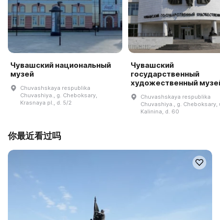
Чувашский национальный
Чувашский
музей
государственный
художественный музе
Chuvashskaya respublika
Chuvashiya., g. Cheboksary,
Chuvashskaya respublika
Krasnaya pl., d. 5/2
Chuvashiya., g. Cheboksary, u
Kalinina, d. 60
你最近看过吗