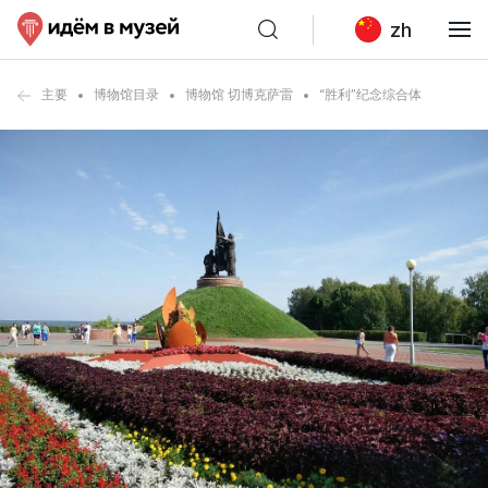
zh
主要
博物馆目录
博物馆 切博克萨雷
“胜利”纪念综合体