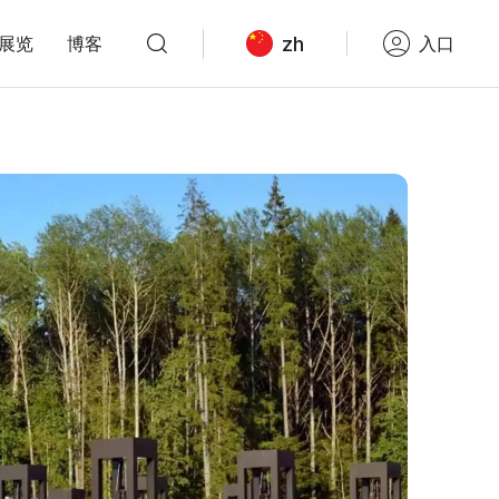
zh
展览
博客
入口