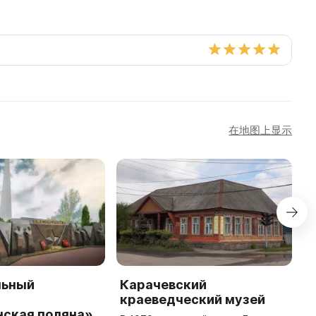
在地图上显示
льный
Карачевский
М
краеведческий музей
к
нская поляна»