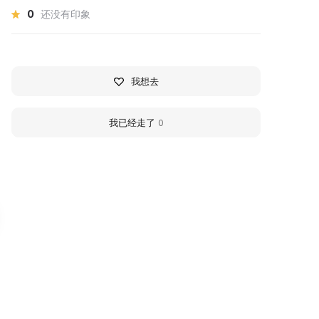
0
还没有印象
我想去
我已经走了
0
емориальный
City Exhibition Hall,
омплекс «Хацунь»
Bryansk