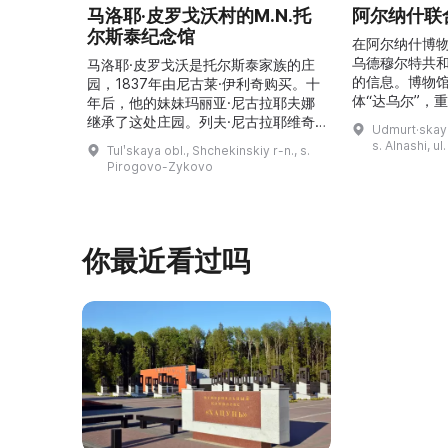
马洛耶·皮罗戈沃村的M.N.托
阿尔纳什联
尔斯泰纪念馆
在阿尔纳什博
乌德穆尔特共
马洛耶·皮罗戈沃是托尔斯泰家族的庄
的信息。博物
园，1837年由尼古莱·伊利奇购买。十
体“达乌尔”，
年后，他的妹妹玛丽亚·尼古拉耶夫娜
仪式。他们参
继承了这处庄园。列夫·尼古拉耶维奇
Udmurt·skaya
录片《南部乌
（列夫·托尔斯泰）在这里创作了许多
s. Alnashi, u
Tulʹskaya obl., Shchekinskiy r-n., s.
摄，并拥有若
著名作品。1999年，这座庄园成为雅
Pirogovo-Zykovo
仍有活跃的异
斯纳娅·波利亚纳博物馆庄园的一个分
泽巴耶沃村）
支。修复期间重建了历史室内陈设，并
座，内容包括
增设了新的纪念性展物。这里举办导
仪式、花纹织
览、节庆活动、比赛、节日、工作坊和
你最近看过吗
营地。2017年，阿夫多佳·斯米尔诺娃
的电影《一次任命的 ...