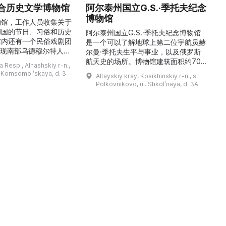
合历史文学博物馆
阿尔泰州国立G.S.·季托夫纪念
博物馆
物馆，工作人员收集关于
和国的节日、习俗和历史
阿尔泰州国立G.S.·季托夫纪念博物馆
馆内还有一个民俗戏剧团
是一个可以了解地球上第二位宇航员赫
重现南部乌德穆尔特人的
尔曼·季托夫生平与事业，以及俄罗斯
与了乌德穆尔特电视台纪
航天史的场所。博物馆建筑面积约700
与自然。
 Resp., Alnashskiy r-n.,
德穆尔特人的婚礼》的拍
平方米，收藏有9000多件独特物品。
l. Komsomolʹskaya, d. 3
Altayskiy kray, Kosikhinskiy r-n., s.
干仪式剧本。该地区至今
这里可以看到G.S.·季托夫的个人物品
Polkovnikovo, ul. Shkolʹnaya, d. 3A
教祈祷场库阿拉（位于库
收藏、照片、带有宇航员签名的报纸、
。博物馆还举办各类讲
航天器和卫星模型、钱币与奖章收藏、
地方志、乌德穆尔特人的
宇航员食品，以及L-29教练机和“联盟
造及南部乌德穆尔特人的
V（季托夫版本）”返回舱等展品。展览
服饰。该地区还有休闲场所， ...
让人感受到国产航天的力量与荣耀，追
溯太空飞 ...