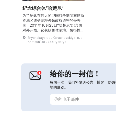
纪念综合体“哈楚尼”
为了纪念在伟大的卫国战争期间布良斯
克地区遭受纳粹占领政权迫害的受害
者，2011年10月25日“哈楚尼”纪念园
对外开放。它包括集体墓地、象征性纪
念碑、带有“哈楚尼”纪念物的悲痛之
Bryanskaya obl, Karachevskiy r-n, d
墙、小礼拜堂和朝拜十字架。博物馆设
Khatsunʹ, ul 24 Oktyabrya
有三个展厅：“纪念展厅”、“哈楚尼的
历史”和“1941–1943年布良斯克地区的
纳粹占领政权”。这里保存有记录俄罗
斯村庄被毁及战争时期平民生活状况的
资料，以及有关对游击队员和平民的屠
杀的证据...
给你的一封信！
每周一次，我们将发送公告，博客，促销
地的展览。