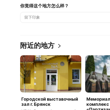
你觉得这个地方怎么样？
附近的地方
Городской выставочный
Мемориа
зал г. Брянск
комплекс
«Партиза