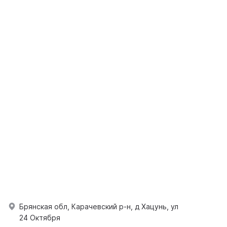
Брянская обл, Карачевский р-н, д Хацунь, ул
24 Октября