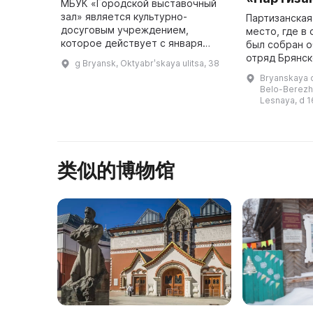
МБУК «Городской выставочный
зал» является культурно-
Партизанская
досуговым учреждением,
место, где в
которое действует с января
был собран о
2010 года. Здесь проводятся
отряд Брянск
g Bryansk, Oktyabrʹskaya ulitsa, 38
различные мероприятия:
Брянского ра
Bryanskaya o
экскурсии, мастер-классы,
партизанских
Belo-Berezhs
встречи с художниками ...
начали борьб
Lesnaya, d 1
незави ...
类似的博物馆