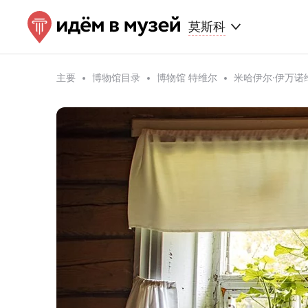
莫斯科
主要
博物馆目录
博物馆 特维尔
米哈伊尔·伊万诺