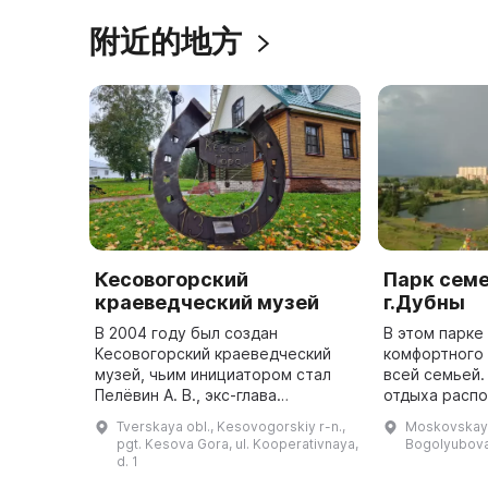
附近的地方
Кесовогорский
Парк сем
краеведческий музей
г.Дубны
В 2004 году был создан
В этом парке
Кесовогорский краеведческий
комфортного 
музей, чьим инициатором стал
всей семьей. Парк семейног
Пелёвин А. В., экс-глава
отдыха расп
Кесовогорского района. На
центре прав
Tverskaya obl., Kesovogorskiy r-n.,
Moskovskaya
фасаде музея установлена
города. Здес
pgt. Kesova Gora, ul. Kooperativnaya,
Bogolyubova
мемориальная доска в память о
много привл
d. 1
нём. Директоро ...
а