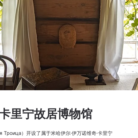
·卡里宁故居博物馆
я Троица）开设了属于米哈伊尔·伊万诺维奇·卡里宁