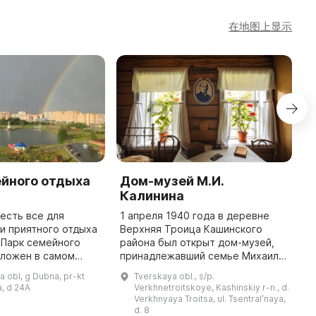
在地图上显示
ейного отдыха
Дом-музей М.И.
О
Калинина
с
р
 есть все для
1 апреля 1940 года в деревне
и приятного отдыха
Верхняя Троица Кашинского
В
о
района был открыт дом-музей,
п
оложен в самом
принадлежавший семье Михаила
л
обережной части
Ивановича Калинина (1875–1946)
с
 obl, g Dubna, pr-kt
Tverskaya obl., s/p.
ь можно найти
— видного государственного и
М
, d 24A
Verkhnetroitskoye, Kashinskiy r-n., d.
екательных
партийного деятеля советско ...
и
Verkhnyaya Troitsa, ul. Tsentralʹnaya,
ттракционо ...
d. 8
А