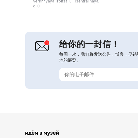
Verkhnyaya Troitsa, ul. Tsentralʹnaya,
留了农用建筑：院落、前院遮棚、地
d. 8
窖、谷仓、井和浴房。1977–1987年
间博物馆通过在人民之家设立分馆而扩
展。在1980年代末至199...
给你的一封信！
每周一次，我们将发送公告，博客，促销
地的展览。