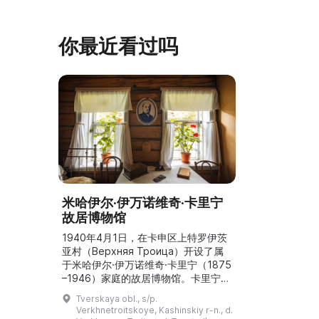
你最近看过吗
米哈伊尔·伊万诺维奇·卡里宁
故居博物馆
1940年4月1日，在卡申区上特罗伊茨
亚村（Верхняя Троица）开设了属
于米哈伊尔·伊万诺维奇·卡里宁（1875
–1946）家庭的故居博物馆。卡里宁是
苏联时期重要的国家和党务人物，出生
Tverskaya obl., s/p.
于特维尔地区。该房屋建于1916年，
Verkhnetroitskoye, Kashinskiy r-n., d.
1927年部分改建，具有纪念性，并保