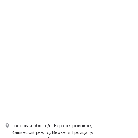
Тверская обл., с/п. Верхнетроицкое,
Кашинский р-н., д. Верхняя Троица, ул.