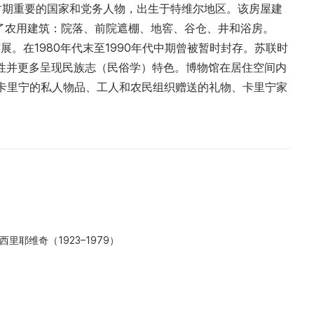
苏联时期重要的国家和党务人物，出生于特维尔地区。该房屋建
保留了农用建筑：院落、前院遮棚、地窖、谷仓、井和浴房。
扩展。在1980年代末至1990年代中期曾被暂时封存。苏联时
性并更多呈现民族志（民俗学）特色。博物馆在居住空间内
·卡里宁的私人物品、工人和农民组织赠送的礼物、卡里宁家
里耶维奇（1923–1979）