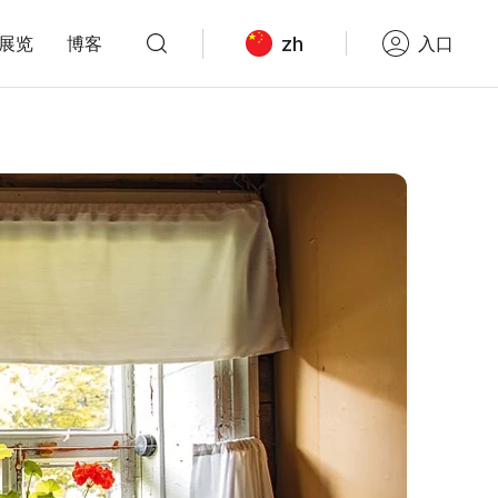
zh
展览
博客
入口