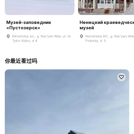
Музей-заповедник
Ненецкий краеведчес
«Пустозерск»
музей
Nenetskiy ao., g. Narʹyan-Mar, ul. im
Nenetskiy AO., g. Narʹyan-Mar,
Tyko-Vylko, d 4
Pobedy, d. 5
你最近看过吗