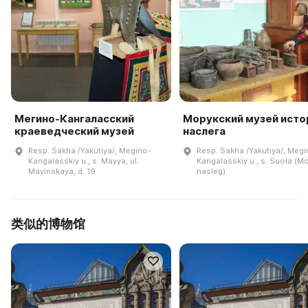
Мегино-Кангаласский
Морукский музей исто
краеведческий музей
наслега
Resp. Sakha /Yakutiya/, Megino-
Resp. Sakha /Yakutiya/, Megi
Kangalasskiy u., s. Mayya, ul.
Kangalasskiy u., s. Suola (M
Mayinskaya, d. 19
nasleg)
类似的博物馆