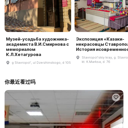
Музей-усадьба художника-
Экспозиция «Казаки-
академиста В.И.Смирнова с
некрасовцы Ставропол
мемориалом
История исовременно
К.Л.Хетагурова
Stavropolʹskiy kray, g. Stavro
kt. K.Marksa, d. 76
g Stavropolʹ, ul Dzerzhinskogo, d 105
你最近看过吗