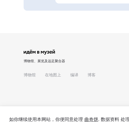
博物馆、展览及远足聚合器
博物馆
在地图上
编译
博客
如你继续使用本网站，你便同意处理
曲奇饼
. 数据资料 
© 2022 - 2026 "我们去博物馆吧"
关于项目
私隐