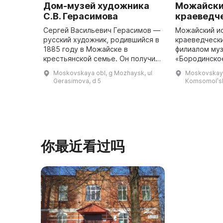
Дом-музей художника
Можайски
С.В. Герасимова
краеведч
Сергей Васильевич Герасимов —
Можайский и
русский художник, родившийся в
краеведчески
1885 году в Можайске в
филиалом му
крестьянской семье. Он получил
«Бородинско
художественное образование в
Можайске. Ис
Moskovskaya obl, g Mozhaysk, ul
Moskovskaya
Москве в Строгановском
в 1905 году 
Gerasimova, d 5
Komsomolʹsk
художественно-промышленном
земстве, ког
училищ ...
你最近看过吗