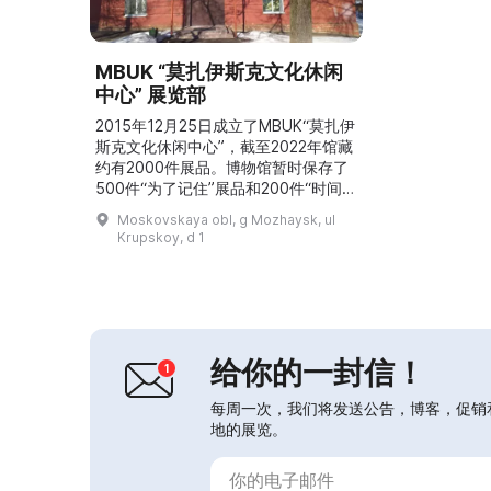
MBUK “莫扎伊斯克文化休闲
中心” 展览部
2015年12月25日成立了MBUK“莫扎伊
斯克文化休闲中心”，截至2022年馆藏
约有2000件展品。博物馆暂时保存了
500件“为了记住”展品和200件“时间选
择了”展品。展览部举办大师班、展览
Moskovskaya obl, g Mozhaysk, ul
以及为“积极长寿”团体提供的讲解与参
Krupskoy, d 1
观项目。目前博物馆已形成主要藏品类
别：美术与工艺美术、钱币学、考古
学、珍稀图书、文献、历史生活用品。
同时进行藏品鉴定、验收与登记入库存
册。对参观者开放的展览有：“战士之
城...
给你的一封信！
每周一次，我们将发送公告，博客，促销
地的展览。