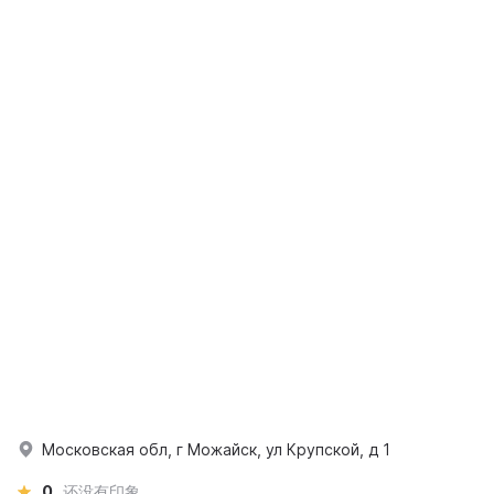
Московская обл, г Можайск, ул Крупской, д 1
0
还没有印象