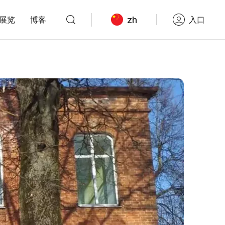
zh
展览
博客
入口