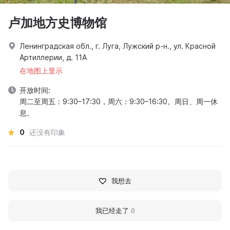
卢加地方史博物馆
Ленинградская обл., г. Луга, Лужский р-н., ул. Красной
Артиллерии, д. 11А
在地图上显示
开放时间:
周二至周五：9:30–17:30，周六：9:30–16:30。周日、周一休
息。
0
还没有印象
我想去
我已经走了
0