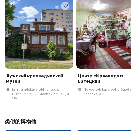
Лужский краеведческий
Центр «Краевед» п.
музей
Батецкий
Leningradskaya obl., g. Luga,
Novgorodskaya obl, p Batetsk
Luzhskiy r-n., ul. Krasnoy Artillerii, d.
Lesnaya, d 2
11A
类似的博物馆