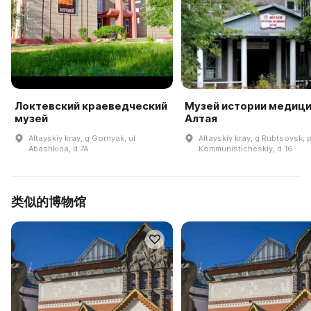
Локтевский краеведческий
Музей истории медиц
музей
Алтая
Altayskiy kray, g Gornyak, ul
Altayskiy kray, g Rubtsovsk, 
Abashkina, d 7A
Kommunisticheskiy, d 16
类似的博物馆