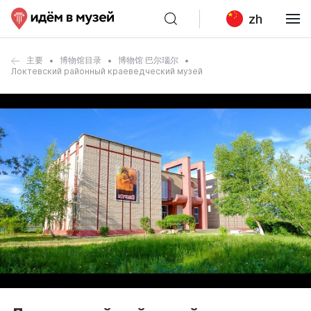
zh
主要
博物馆目录
博物馆 巴尔瑙尔
Локтевский районный краеведческий музей