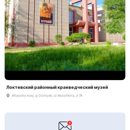
Локтевский районный краеведческий музей
Altayskiy kray, g Gornyak, ul Abashkina, d 7A