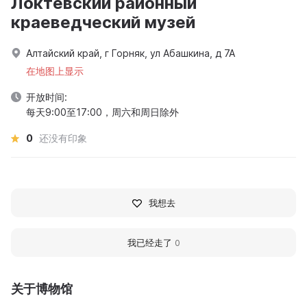
Локтевский районный
краеведческий музей
Алтайский край, г Горняк, ул Абашкина, д 7А
在地图上显示
开放时间:
每天9:00至17:00，周六和周日除外
0
还没有印象
我想去
我已经走了
0
关于博物馆