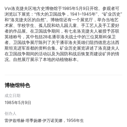
\r\n洛克捷夫区地方史博物馆于1985年5月9日开馆。参观者可
浏览以下展览：“伟大的卫国战争，1941–1945年”、“矿业历史”
和“洛克捷夫区的自然”。博物馆还有一个展览厅，举办当地艺
术家、学校学生、孤儿院和幼儿园儿童、手工艺人及手工爱好
者的作品展。在卫国战争期间，有七名洛克捷夫人被授予苏联
英雄称号，其中包括28名潘菲洛夫战士中的三位莫斯科保卫
者。卫国战争展厅陈列了关于潘菲洛夫英雄们阻挡德意志法西
斯坦克进军首都的资料合集。矿业历史展览讲述了洛克捷夫人
在卫国战争期间的活动以及为国防和战后恢复而建设矿井的情
况。自然展厅展示了本地的动植物标本。
博物馆特色
成立日期
1985年5月9日
创办人
雷伊兹维赫·塔季扬娜·伊万诺芙娜，1956年生