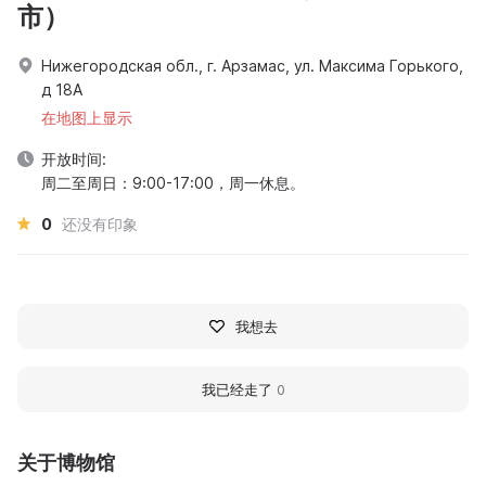
市）
Нижегородская обл., г. Арзамас, ул. Максима Горького,
д 18А
在地图上显示
开放时间:
周二至周日：9:00-17:00，周一休息。
0
还没有印象
我想去
我已经走了
0
关于博物馆