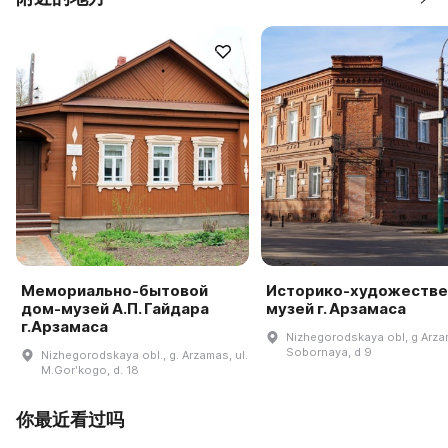
Мемориально-бытовой
Историко-художеств
дом-музей А.П. Гайдара
музей г. Арзамаса
г.Арзамаса
Nizhegorodskaya obl, g Arza
Sobornaya, d 9
Nizhegorodskaya obl., g. Arzamas, ul.
M.Gorʹkogo, d. 18
你最近看过吗