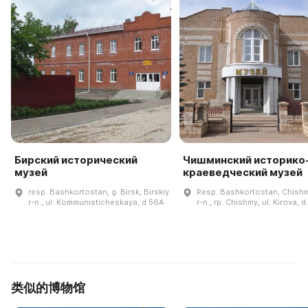
Бирский исторический
Чишминский историко
музей
краеведческий музей
resp. Bashkortostan, g. Birsk, Birskiy
Resp. Bashkortostan, Chishm
r-n., ul. Kommunisticheskaya, d 56A
r-n., rp. Chishmy, ul. Kirova, d
类似的博物馆