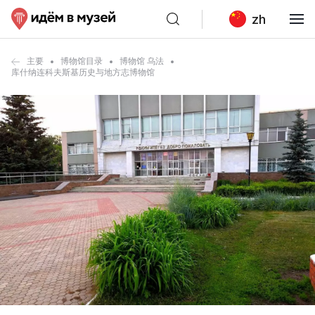
zh
主要
博物馆目录
博物馆 乌法
库什纳连科夫斯基历史与地方志博物馆