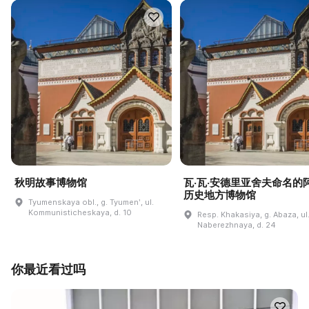
秋明故事博物馆
瓦·瓦·安德里亚舍夫命名的
历史地方博物馆
Tyumenskaya obl., g. Tyumenʹ, ul.
Kommunisticheskaya, d. 10
Resp. Khakasiya, g. Abaza, ul
Naberezhnaya, d. 24
你最近看过吗