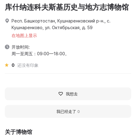
库什纳连科夫斯基历史与地方志博物馆
Респ. Башкортостан, Кушнаренковский р-н., с.
Кушнаренково, ул. Октябрьская, д. 59
在地图上显示
开放时间:
周一至周五：09:00—18:00。
0
还没有印象
我想去
我已经走了
0
关于博物馆