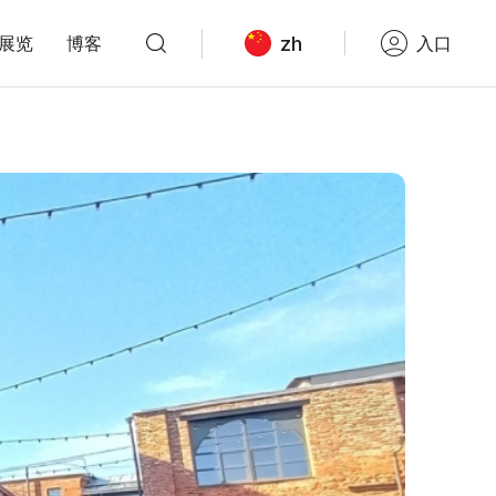
zh
展览
博客
入口