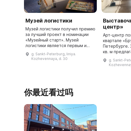
Музей логистики
Выставоч
центр»
Музей логистики получил премию
за лучший проект в номинации
Арт-центр по
«Музейный старт». Музей
квартале «Бр
логистики является первым и
Петербурге.
единственным в России музеем,
кв. м предла
g. Sankt-Peterburg, liniya.
посвященным логистике. Он
масштабные в
Kozhevennaya, d. 30
g. Sankt-Pete
расположен в Санкт-Петербурге
века таких м
Kozhevennay
...
Сальвадор Да
...
你最近看过吗