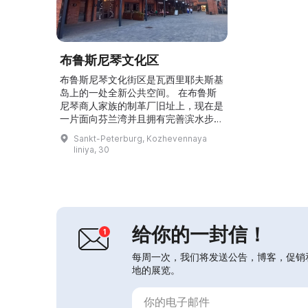
布鲁斯尼琴文化区
布鲁斯尼琴文化街区是瓦西里耶夫斯基
岛上的一处全新公共空间。 在布鲁斯
尼琴商人家族的制革厂旧址上，现在是
一片面向芬兰湾并且拥有完善滨水步道
的开放区域。这里举办展览、节庆和音
Sankt-Peterburg, Kozhevennaya
乐会，入驻了概念酒吧与餐厅。 我们
liniya, 30
的入驻方包括：Арт-Центр展览厅、
ROOFPLACE演出场地、LUMION多媒
体空间、Camorra比萨店、DaDaBar
苹果酒吧、艺术工作室、摄影工作室等
众多机构。...
给你的一封信！
每周一次，我们将发送公告，博客，促销
地的展览。