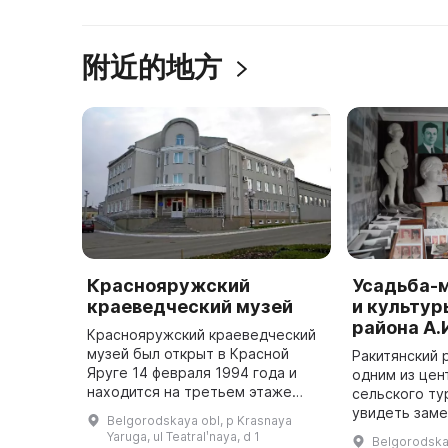
附近的地方
Краснояружский
Усадьба-
краеведческий музей
и культур
района А.
Краснояружский краеведческий
музей был открыт в Красной
Ракитянский 
Яруге 14 февраля 1994 года и
одним из цен
находится на третьем этаже
сельского ту
Культурно-исторического центра
увидеть заме
Belgorodskaya obl, p Krasnaya
с 2005 года. Здесь представлены
принадлежащ
Yaruga, ul Teatralʹnaya, d 1
Belgorodskay