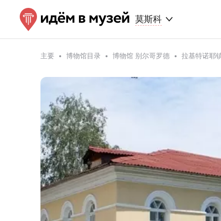
莫斯科
主要
博物馆目录
博物馆 别尔哥罗德
拉基特诺耶