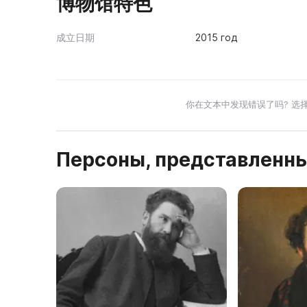
博物馆特色
成立日期
2015 год
你在文本中发现错误了吗? 选
Персоны, представленны