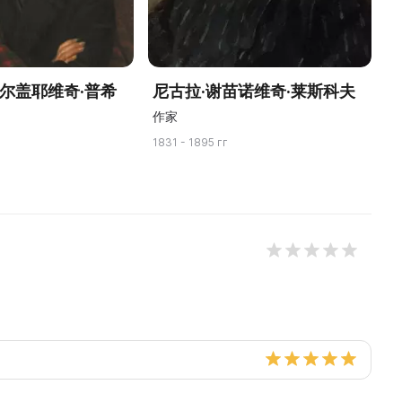
谢尔盖耶维奇·普希
尼古拉·谢苗诺维奇·莱斯科夫
作家
1831 - 1895 гг
19