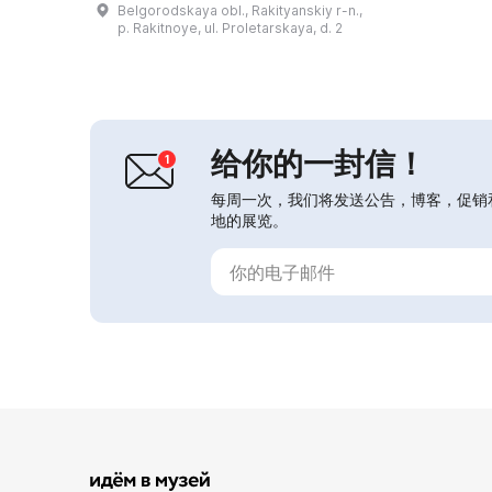
Belgorodskaya obl., Rakityanskiy r-n.,
销。1996年12月，博物馆在拉基特诺
p. Rakitnoye, ul. Proletarskaya, d. 2
耶镇中心获得了自己的场所——那是一
处建筑纪念物，神父的住宅（建于
1906年）。 2015年秋，期待已久的喜
讯到来：拉基特纳地方史博物馆迁入新
址。展览设在古老的庄园——尤苏波夫
王子...
给你的一封信！
每周一次，我们将发送公告，博客，促销
地的展览。