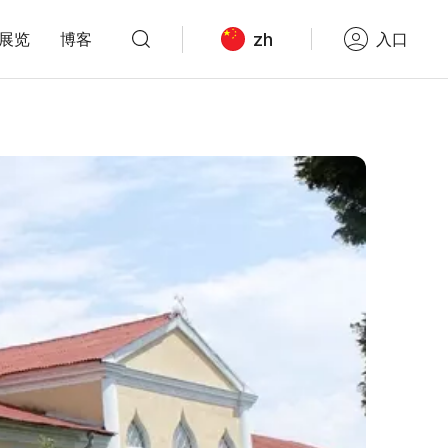
zh
展览
博客
入口