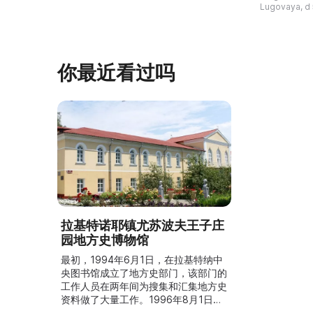
символика района, достопр ...
Борисенко, к
Lugovaya, d 
собирать ко
你最近看过吗
拉基特诺耶镇尤苏波夫王子庄
园地方史博物馆
最初，1994年6月1日，在拉基特纳中
央图书馆成立了地方史部门，该部门的
工作人员在两年间为搜集和汇集地方史
资料做了大量工作。1996年8月1日，
随着地方史博物馆的创建，该部门被撤