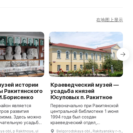
在地图上显示
музей истории
Краеведческий музей —
H
ы Ракитянского
усадьба князей
C
И.Борисенко
Юсуповых п. Ракитное
T
C
район является
Первоначально при Ракитянской
c
тров развития
центральной библиотеке 1 июня
d
ризма. Здесь можно
1994 года был создан
S
чательную усадьбу,
краеведческий отдел,
1
ую Анатолию
сотрудниками которого в
a obl, p Rakitnoye, ul
Belgorodskaya obl., Rakityanskiy r-n.,