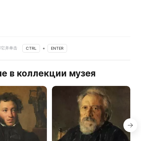
择它并单击
CTRL
+
ENTER
е в коллекции музея