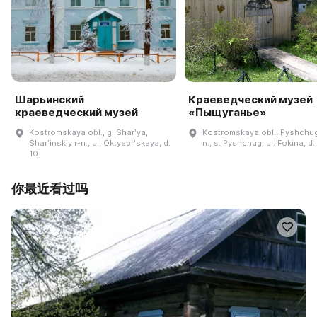
Шарьинский
Краеведческий музей
краеведческий музей
«Пыщуганье»
Kostromskaya obl., g. Sharʹya,
Kostromskaya obl., Pyshchug
Sharʹinskiy r-n., ul. Oktyabrʹskaya, d.
n., s. Pyshchug, ul. Fokina, d.
10
你最近看过吗