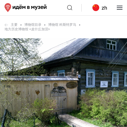
zh
主要
博物馆目录
博物馆 科斯特罗马
地方历史博物馆 «皮什丘加涅»