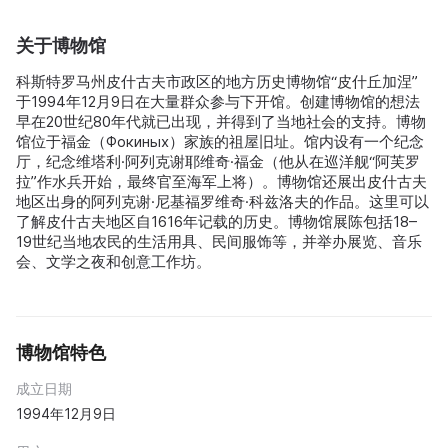
关于博物馆
科斯特罗马州皮什古夫市政区的地方历史博物馆“皮什丘加涅”
于1994年12月9日在大量群众参与下开馆。创建博物馆的想法
早在20世纪80年代就已出现，并得到了当地社会的支持。博物
馆位于福金（Фокиных）家族的祖屋旧址。馆内设有一个纪念
厅，纪念维塔利·阿列克谢耶维奇·福金（他从在巡洋舰“阿芙罗
拉”作水兵开始，最终官至海军上将）。博物馆还展出皮什古夫
地区出身的阿列克谢·尼基福罗维奇·科兹洛夫的作品。这里可以
了解皮什古夫地区自1616年记载的历史。博物馆展陈包括18–
19世纪当地农民的生活用具、民间服饰等，并举办展览、音乐
会、文学之夜和创意工作坊。
博物馆特色
成立日期
1994年12月9日