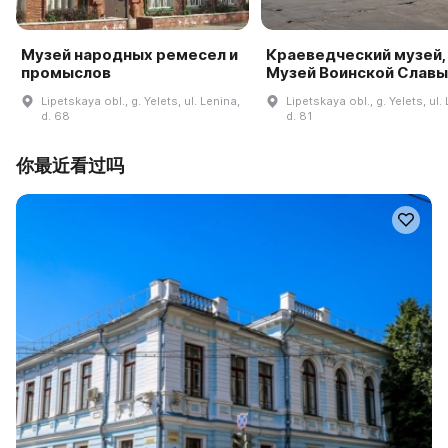
Музей народных ремесел и
Краеведческий музей,
промыслов
Музей Воинской Славы
Lipetskaya obl., g. Yelets, ul. Lenina,
Lipetskaya obl., g. Yelets, ul.
d. 68
d. 81
你最近看过吗