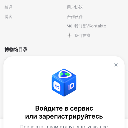
编译
用户协议
博客
合作伙伴
我们是VKontakte
我们在禅
博物馆目录
个人与纪念博物馆
文学
剧院博物馆
自然科学博物馆
博物馆-保护区
艺术
历史
行业
地方史
音乐
大樓
博物馆藏品
Войдите в сервис
или зарегистрируйтесь
当代艺术博物馆
下载应用程序
После этого вам станут доступны все