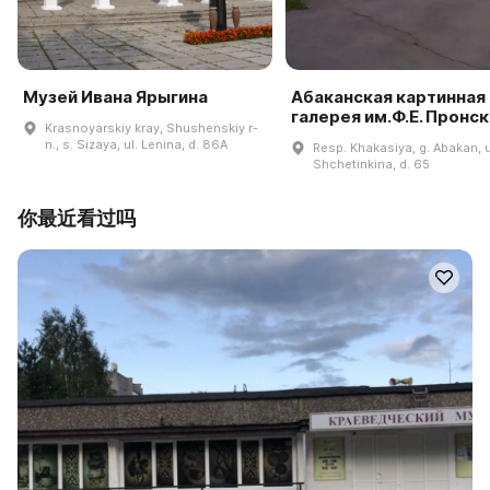
Музей Ивана Ярыгина
Абаканская картинная
галерея им.Ф.Е. Пронс
Krasnoyarskiy kray, Shushenskiy r-
n., s. Sizaya, ul. Lenina, d. 86A
Resp. Khakasiya, g. Abakan, u
Shchetinkina, d. 65
你最近看过吗