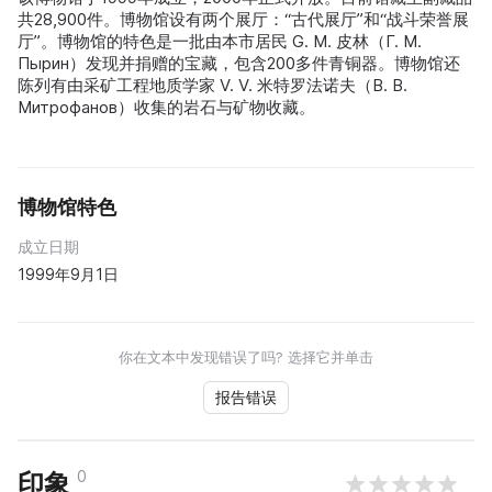
共28,900件。博物馆设有两个展厅：“古代展厅”和“战斗荣誉展
厅”。博物馆的特色是一批由本市居民 G. M. 皮林（Г. М.
Пырин）发现并捐赠的宝藏，包含200多件青铜器。博物馆还
陈列有由采矿工程地质学家 V. V. 米特罗法诺夫（В. В.
Митрофанов）收集的岩石与矿物收藏。
博物馆特色
成立日期
1999年9月1日
你在文本中发现错误了吗? 选择它并单击
报告错误
0
印象