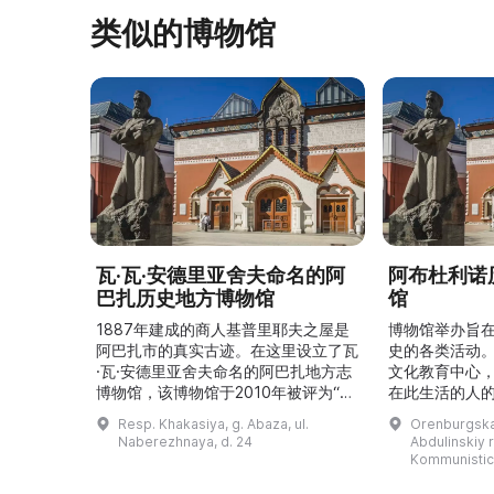
类似的博物馆
瓦·瓦·安德里亚舍夫命名的阿
阿布杜利诺
巴扎历史地方博物馆
馆
1887年建成的商人基普里耶夫之屋是
博物馆举办旨
阿巴扎市的真实古迹。在这里设立了瓦
史的各类活动
·瓦·安德里亚舍夫命名的阿巴扎地方志
文化教育中心
博物馆，该博物馆于2010年被评为“哈
在此生活的人
卡斯共和国最佳市级博物馆”。博物馆
与地方志博物馆
Resp. Khakasiya, g. Abaza, ul.
Orenburgskay
的陈列以城市及哈卡斯地区自公元前4
人士的倡议下
Naberezhnaya, d. 24
Abdulinskiy r-
–3世纪的历史为主题，展出有箭头、刀
274号商人沃
Kommunistic
具、青铜与银质胸针、石磨等。庄园被
内。现址为共产