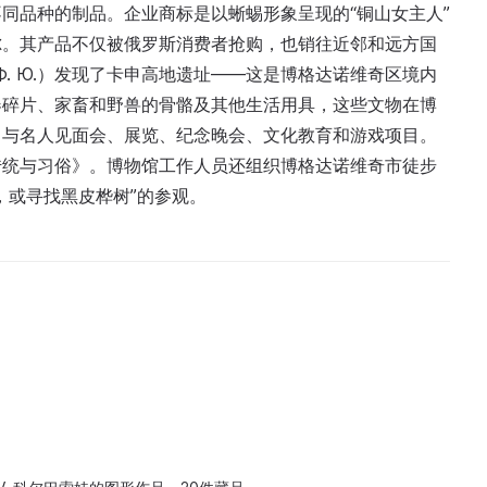
同品种的制品。企业商标是以蜥蜴形象呈现的“铜山女主人”
尔。其产品不仅被俄罗斯消费者抢购，也销往近邻和远方国
р Ф. Ю.）发现了卡申高地遗址——这是博格达诺维奇区境内
器碎片、家畜和野兽的骨骼及其他生活用具，这些文物在博
：与名人见面会、展览、纪念晚会、文化教育和游戏项目。
传统与习俗》。博物馆工作人员还组织博格达诺维奇市徒步
，或寻找黑皮桦树”的参观。