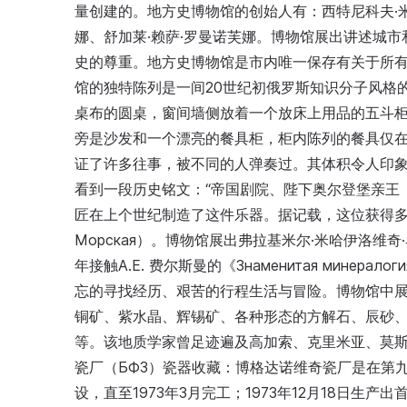
量创建的。地方史博物馆的创始人有：西特尼科夫·米
娜、舒加莱·赖萨·罗曼诺芙娜。博物馆展出讲述城
史的尊重。地方史博物馆是市内唯一保存有关于所
馆的独特陈列是一间20世纪初俄罗斯知识分子风格
桌布的圆桌，窗间墙侧放着一个放床上用品的五斗
旁是沙发和一个漂亮的餐具柜，柜内陈列的餐具仅
证了许多往事，被不同的人弹奏过。其体积令人印
看到一段历史铭文：“帝国剧院、陛下奥尔登堡亲王（F
匠在上个世纪制造了这件乐器。据记载，这位获得多枚
Морская）。博物馆展出弗拉基米尔·米哈伊洛维
年接触A.E. 费尔斯曼的《Знаменитая мине
忘的寻找经历、艰苦的行程生活与冒险。博物馆中
铜矿、紫水晶、辉锡矿、各种形态的方解石、辰砂、文石
等。该地质学家曾足迹遍及高加索、克里米亚、莫
瓷厂（БФЗ）瓷器收藏：博格达诺维奇瓷厂是在第九
设，直至1973年3月完工；1973年12月18日