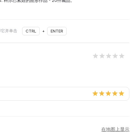
。V. 科尔巴索娃的图形作品 - 20件藏品。
择它并单击
CTRL
+
ENTER
在地图上显示