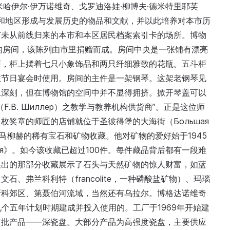
哈伊尔·伊万诺维奇、戈罗迪洛娃·柳博夫·德米特里耶芙
市和地区形成与发展历史的物品和文献，并以此培养对本市历
有未从前线归来的本市和本区居民档案索引卡的场所。博物
的房间，该陈列由市里捐赠而成。房间中央是一张铺有漂亮
柜，柜上摆着七只小象饰品和两只纤细雅致的花瓶。五斗柜
在节日宴会时使用。房间的主件是一架钢琴。这架老钢琴见
象深刻，但在博物馆的空间中并不显得拥挤。掀开琴盖可以
.В. Шиллер）之教学与教养机构供货商”。正是这位师
奖章的师匠的店铺就位于圣彼得堡的大海街（Большая
奇·马柳赫的稀有宝石和矿物收藏。他对矿物的爱好始于1945
ралогия》。如今该收藏已超过100件。每件藏品背后都有一段难
展出的那部分收藏展示了石头与天然矿物的惊人财富，如蓝
、弗兰科利特（francolite，一种磷酸盐矿物）、玛瑙
斯科郊区、第聂伯河流域，当然还有乌拉尔。博格达诺维奇
个五年计划时期建成并投入使用的。工厂于1969年开始建
生产出首批产品——深瓷盘。大部分产品为高强度瓷盘，主要供应