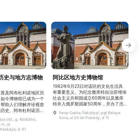
历史与地方志博物
阿比区地方史博物馆
1982年6月23日对该区的文化生活具
有重要意义。为纪念雅库特自治苏维埃
在普及阿布杜利诺地区历
社会主义共和国成立60周年以及雅库
。如今博物馆已成为一个
特并入俄罗斯国家50周年，开办了历
，帮助人们理解并珍视曾
商
史与地方志博物馆，该馆是以叶梅连·
的历史。阿布杜利诺历史
Resp Sakha /Yakutiya/, pgt Belaya
雅罗斯拉夫斯基命名的雅库特国立联合
于1966年在当地知名
Gora, ul 30 let Pobedy, d 15
a obl., g. Abdulino,
“北方民族历史与文化”博物馆的分馆。
创建。最初位于共产党街
n., ul.
这对该区来说是件大事。 ...
罗比约夫住宅附属建筑
窗
heskaya, d. 61
党街61号。馆内常设
械