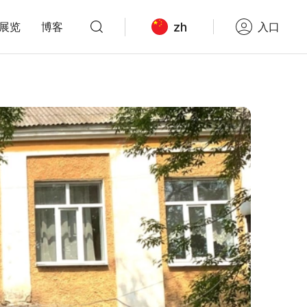
zh
展览
博客
入口