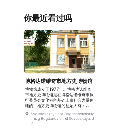
坚固的砖墙环绕，院内有宽敞的谷仓和
展览包括“农民
马厩。基普里耶夫之屋是了解阿巴扎历
商人”、“战斗
史并度过难忘时光的绝佳场所。 ...
20世纪”。博
你最近看过吗
博格达诺维奇市地方史博物馆
博物馆成立于1977年。博格达诺维奇
市地方史博物馆是在博格达诺维奇市执
行委员会文化科的基础上由社会力量创
建的。地方史博物馆的创始人有：西特
尼科夫·米哈伊尔·伊万诺维奇、戈罗迪
Sverdlovskaya obl, Bogdanovichskiy
洛娃·柳博夫·德米特里耶芙娜、舒加莱·
r-n, g Bogdanovich, ul Sovet·skaya, d
赖萨·罗曼诺芙娜。博物馆展出讲述城
2
市和地区形成与发展历史的物品和文