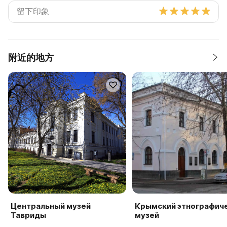
附近的地方
Центральный музей
Крымский этнографич
Тавриды
музей