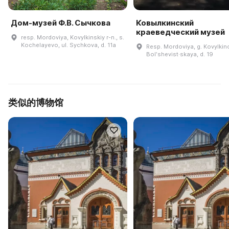
Дом-музей Ф.В. Сычкова
Ковылкинский
краеведческий музей
resp. Mordoviya, Kovylkinskiy r-n., s.
Kochelayevo, ul. Sychkova, d. 11a
Resp. Mordoviya, g. Kovylkino
Bolʹshevist·skaya, d. 19
类似的博物馆