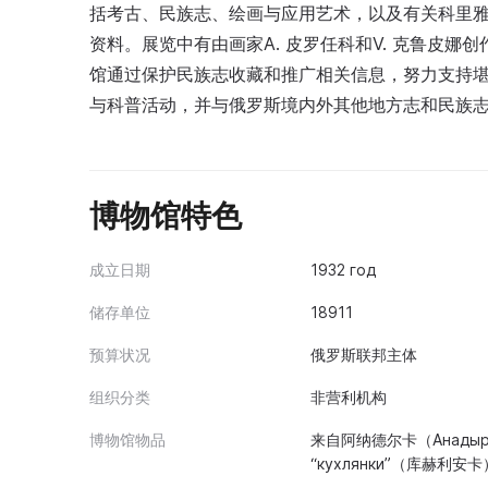
括考古、民族志、绘画与应用艺术，以及有关科里
资料。展览中有由画家A. 皮罗任科和V. 克鲁皮娜创作的立体
馆通过保护民族志收藏和推广相关信息，努力支持
与科普活动，并与俄罗斯境内外其他地方志和民族
博物馆特色
成立日期
1932 год
储存单位
18911
预算状况
俄罗斯联邦主体
组织分类
非营利机构
博物馆物品
来自阿纳德尔卡（Анады
“кухлянки”（库赫利安