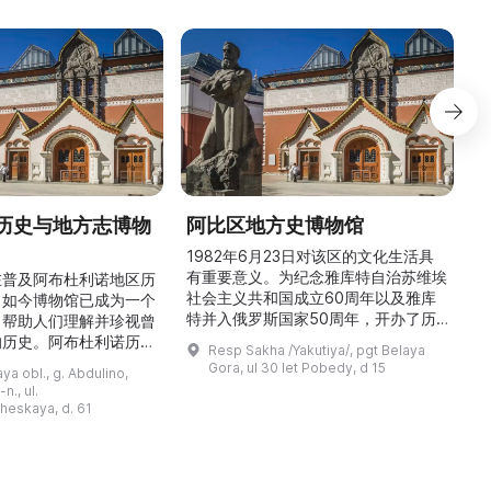
历史与地方志博物
阿比区地方史博物馆
1982年6月23日对该区的文化生活具
有重要意义。为纪念雅库特自治苏维埃
在普及阿布杜利诺地区历
社会主义共和国成立60周年以及雅库
。如今博物馆已成为一个
特并入俄罗斯国家50周年，开办了历
，帮助人们理解并珍视曾
商
史与地方志博物馆，该馆是以叶梅连·
的历史。阿布杜利诺历史
Resp Sakha /Yakutiya/, pgt Belaya
雅罗斯拉夫斯基命名的雅库特国立联合
于1966年在当地知名
Gora, ul 30 let Pobedy, d 15
a obl., g. Abdulino,
“北方民族历史与文化”博物馆的分馆。
创建。最初位于共产党街
n., ul.
这对该区来说是件大事。 ...
罗比约夫住宅附属建筑
窗
heskaya, d. 61
党街61号。馆内常设
械
小屋”、“阿布杜利诺的
г
荣耀厅”和“阿布杜利诺：
物馆定期举办旨在推广阿