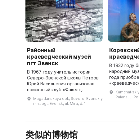
Районный
Корякски
краеведческий музей
краеведч
пгт Эвенск
В 1932 году 
народный муз
В 1967 году учитель истории
года приобре
Северо-Эвенской школы Петров
«краеведческ
Юрий Васильевич организовал
музея насчит
поисковый клуб «Факел»,
Kamchat·skiy 
тысяч предме
который принёс начало развитию
Palana, ul Po
Magadanskaya obl., Severo-Evenskiy
его коллекци
краеведения в этом районе.
r-n., pgt. Evensk, ul. Mira, d. 1
археологи ...
Школьники исследовали историю
воз ...
类似的博物馆