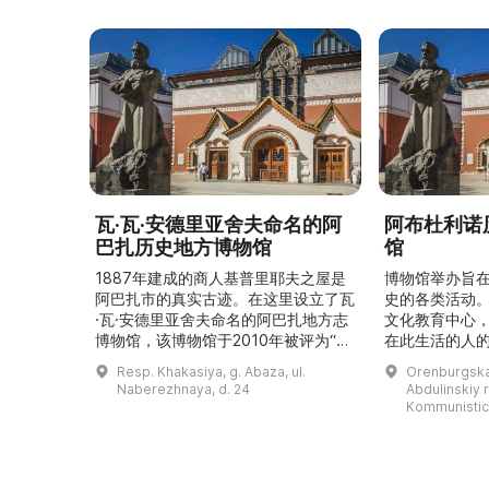
瓦·瓦·安德里亚舍夫命名的阿
阿布杜利诺
巴扎历史地方博物馆
馆
1887年建成的商人基普里耶夫之屋是
博物馆举办旨
阿巴扎市的真实古迹。在这里设立了瓦
史的各类活动
·瓦·安德里亚舍夫命名的阿巴扎地方志
文化教育中心
博物馆，该博物馆于2010年被评为“哈
在此生活的人
卡斯共和国最佳市级博物馆”。博物馆
与地方志博物馆
Resp. Khakasiya, g. Abaza, ul.
Orenburgskay
的陈列以城市及哈卡斯地区自公元前4
人士的倡议下
Naberezhnaya, d. 24
Abdulinskiy r-
–3世纪的历史为主题，展出有箭头、刀
274号商人沃
Kommunistic
具、青铜与银质胸针、石磨等。庄园被
内。现址为共产
坚固的砖墙环绕，院内有宽敞的谷仓和
展览包括“农民
马厩。基普里耶夫之屋是了解阿巴扎历
商人”、“战斗
史并度过难忘时光的绝佳场所。 ...
20世纪”。博