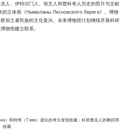
雅克人、伊特尔门人、埃文人和楚科奇人历史的照片与文献
画《Нымыланы Лесновского берега》。博物
堪察加土著民族的文化复兴。未来博物馆计划继续开展科研
志博物馆建立联系。
рка）和特维（Тэви）遗址的考古发现收藏；科里雅克人的舞蹈用
卡）收藏