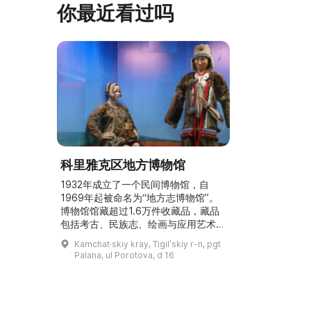
你最近看过吗
科里雅克区地方博物馆
1932年成立了一个民间博物馆，自
1969年起被命名为“地方志博物馆”。
博物馆馆藏超过1.6万件收藏品，藏品
包括考古、民族志、绘画与应用艺术，
以及有关科里雅克人、伊特尔门人、埃
Kamchat·skiy kray, Tigilʹskiy r-n, pgt
文人和楚科奇人历史的照片与文献资
Palana, ul Porotova, d 16
料。展览中有由画家A. 皮罗任科和V.
克鲁皮娜创作的立体画《Нымыланы
Лесновского берега》。博物馆通
过保护民族志收藏和推广相关信息，努