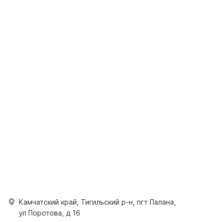
Камчатский край, Тигильский р-н, пгт Палана,
ул Поротова, д 16