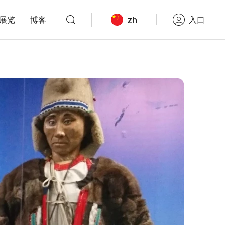
zh
展览
博客
入口