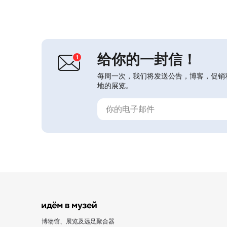
目录和纪念票。1993年8月8日开设了
地方志陈列，1995年5月8日开设了战
争史陈列。博物馆馆藏超过1.9万件
（套）藏品，包括考古、书面资料、钱
币、摄影、艺术等。自1992年起举
办...
给你的一封信！
每周一次，我们将发送公告，博客，促销
地的展览。
博物馆、展览及远足聚合器