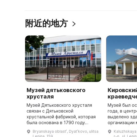
附近的地方
Музей дятьковского
Кировски
хрусталя
краеведч
Музей Дятьковского хрусталя
Музей был ос
связан с Дятьковской
года, в цент
хрустальной фабрикой, которая
выделено зд
была основана в 1790 году
организации 
Мальцовыми. Сегодня коллекция
был открыт 7
Bryanskaya oblastʹ, Dyatʹkovo, ulitsa
Kaluzhskaya o
музея состоит из более 12 000
Первая экспо
Lenina, 159
r-n., ul. Lenin