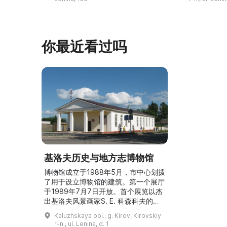
экспонатов, размещенных в
посвящена и
двухэтажн ...
你最近看过吗
基洛夫历史与地方志博物馆
博物馆成立于1988年5月，市中心划拨
了用于设立博物馆的建筑。第一个展厅
于1989年7月7日开放。首个展览以杰
出基洛夫风景画家S. E. 科森科夫的艺
术为主题。近年来举办了150余场艺术
Kaluzhskaya obl., g. Kirov, Kirovskiy
与历史文献展览，并为这些展览出版了
r-n., ul. Lenina, d. 1