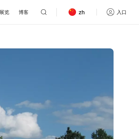
zh
展览
博客
入口