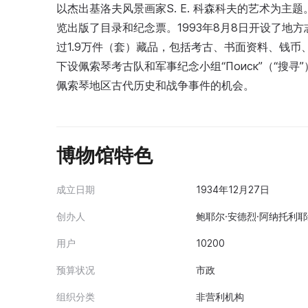
以杰出基洛夫风景画家S. E. 科森科夫的艺术为主
览出版了目录和纪念票。1993年8月8日开设了地方
过1.9万件（套）藏品，包括考古、书面资料、钱币
下设佩索琴考古队和军事纪念小组“Поиск”（“搜
佩索琴地区古代历史和战争事件的机会。
博物馆特色
成立日期
1934年12月27日
创办人
鲍耶尔·安德烈·阿纳托利耶
用户
10200
预算状况
市政
组织分类
非营利机构