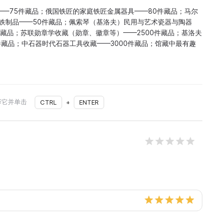
—75件藏品；俄国铁匠的家庭铁匠金属器具——80件藏品；马尔
术铸铁制品——50件藏品；佩索琴（基洛夫）民用与艺术瓷器与陶器
5件藏品；苏联勋章学收藏（勋章、徽章等）——2500件藏品；基洛夫
件藏品；中石器时代石器工具收藏——3000件藏品；馆藏中最有趣
择它并单击
CTRL
+
ENTER