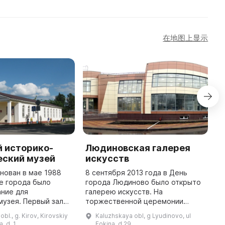
在地图上显示
й историко-
Людиновская галерея
М
еский музей
искусств
ц
к
нован в мае 1988
8 сентября 2013 года в День
ре города было
города Людиново было открыто
3
ание для
галерею искусств. На
М
музея. Первый зал
торжественной церемонии
т
 июля 1989 года.
приняли участие председатель
к
bl., g. Kirov, Kirovskiy
Kaluzhskaya obl, g Lyudinovo, ul
зиция была
Законодательного собрания
«
a, d. 1
Fokina, d 29