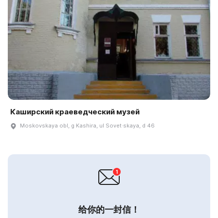
Каширский краеведческий музей
Moskovskaya obl, g Kashira, ul Sovet·skaya, d 46
给你的一封信！