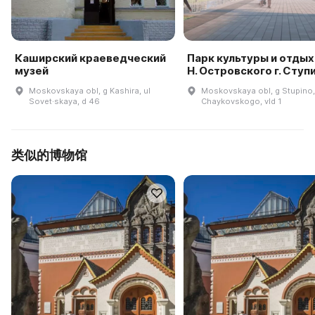
Каширский краеведческий
Парк культуры и отдых
музей
Н. Островского г. Ступ
Moskovskaya obl, g Kashira, ul
Moskovskaya obl, g Stupino,
Sovet·skaya, d 46
Chaykovskogo, vld 1
类似的博物馆