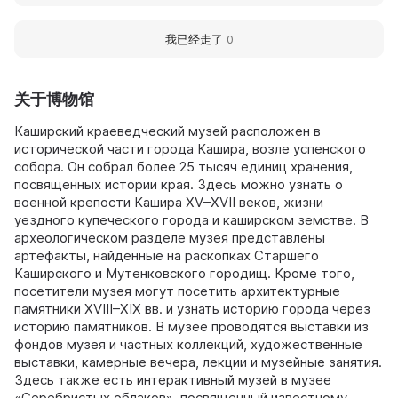
我已经走了
0
关于博物馆
Каширский краеведческий музей расположен в
исторической части города Кашира, возле успенского
собора. Он собрал более 25 тысяч единиц хранения,
посвященных истории края. Здесь можно узнать о
военной крепости Кашира XV–XVII веков, жизни
уездного купеческого города и каширском земстве. В
археологическом разделе музея представлены
артефакты, найденные на раскопках Старшего
Каширского и Мутенковского городищ. Кроме того,
посетители музея могут посетить архитектурные
памятники XVIII–XIX вв. и узнать историю города через
историю памятников. В музее проводятся выставки из
фондов музея и частных коллекций, художественные
выставки, камерные вечера, лекции и музейные занятия.
Здесь также есть интерактивный музей в музее
«Серебристых облаков», посвященный известному