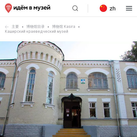
zh
主要
博物馆目录
博物馆 Kasira
Каширский краеведческий музей