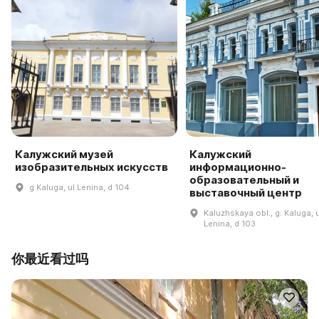
Калужский музей
Калужский
изобразительных искусств
информационно-
образовательный и
g Kaluga, ul Lenina, d 104
выставочный центр
Kaluzhskaya obl., g. Kaluga, u
Lenina, d 103
你最近看过吗