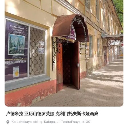
卢德米拉·亚历山德罗芙娜·克利门托夫斯卡娅画廊
Kaluzhskaya obl., g. Kaluga, ul. Teatralʹnaya, d. 30