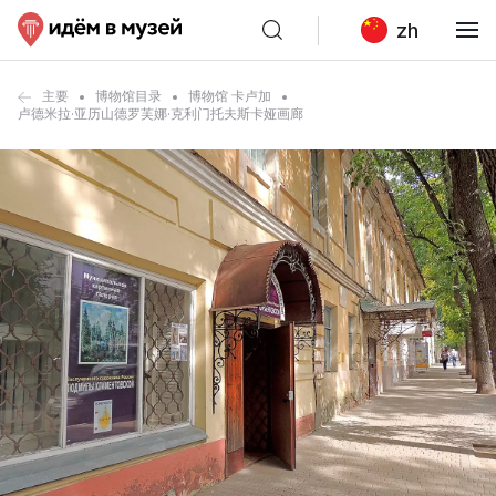
zh
主要
博物馆目录
博物馆 卡卢加
卢德米拉·亚历山德罗芙娜·克利门托夫斯卡娅画廊