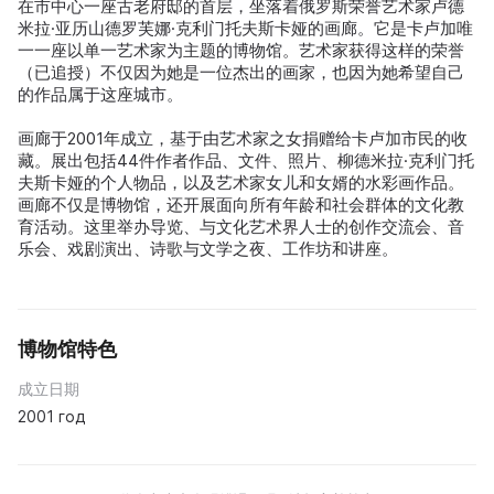
在市中心一座古老府邸的首层，坐落着俄罗斯荣誉艺术家卢德
米拉·亚历山德罗芙娜·克利门托夫斯卡娅的画廊。它是卡卢加唯
一一座以单一艺术家为主题的博物馆。艺术家获得这样的荣誉
（已追授）不仅因为她是一位杰出的画家，也因为她希望自己
的作品属于这座城市。
画廊于2001年成立，基于由艺术家之女捐赠给卡卢加市民的收
藏。展出包括44件作者作品、文件、照片、柳德米拉·克利门托
夫斯卡娅的个人物品，以及艺术家女儿和女婿的水彩画作品。
画廊不仅是博物馆，还开展面向所有年龄和社会群体的文化教
育活动。这里举办导览、与文化艺术界人士的创作交流会、音
乐会、戏剧演出、诗歌与文学之夜、工作坊和讲座。
博物馆特色
成立日期
2001 год