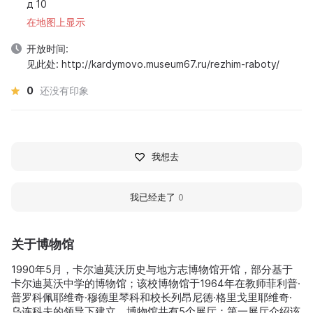
д 10
在地图上显示
开放时间:
见此处: http://kardymovo.museum67.ru/rezhim-raboty/
0
还没有印象
我想去
我已经走了
0
关于博物馆
1990年5月，卡尔迪莫沃历史与地方志博物馆开馆，部分基于
卡尔迪莫沃中学的博物馆；该校博物馆于1964年在教师菲利普·
普罗科佩耶维奇·穆德里琴科和校长列昂尼德·格里戈里耶维奇·
乌连科夫的领导下建立。博物馆共有5个展厅：第一展厅介绍该