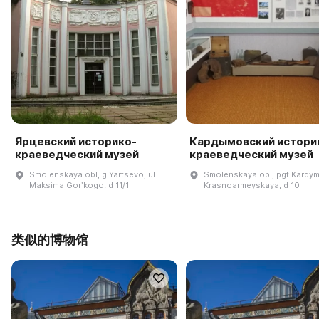
Ярцевский историко-
Кардымовский истори
краеведческий музей
краеведческий музей
Smolenskaya obl, g Yartsevo, ul
Smolenskaya obl, pgt Kardym
Maksima Gorʹkogo, d 11/1
Krasnoarmeyskaya, d 10
类似的博物馆