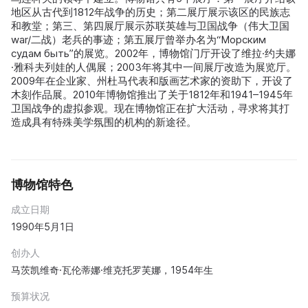
地区从古代到1812年战争的历史；第二展厅展示该区的民族志
和教堂；第三、第四展厅展示苏联英雄与卫国战争（伟大卫国
war/二战）老兵的事迹；第五展厅曾举办名为“Морским
судам быть”的展览。2002年，博物馆门厅开设了维拉·约夫娜
·雅科夫列娃的人偶展；2003年将其中一间展厅改造为展览厅。
2009年在企业家、州杜马代表和版画艺术家的资助下，开设了
木刻作品展。2010年博物馆推出了关于1812年和1941–1945年
卫国战争的虚拟参观。现在博物馆正在扩大活动，寻求将其打
造成具有特殊美学氛围的机构的新途径。
博物馆特色
成立日期
1990年5月1日
创办人
马茨凯维奇·瓦伦蒂娜·维克托罗芙娜，1954年生
预算状况