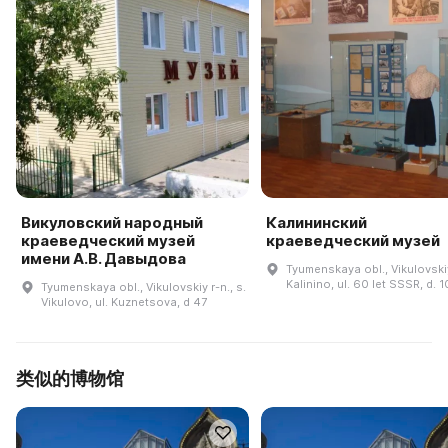
Викуловский народный
Калининский
краеведческий музей
краеведческий музей
имени А.В. Давыдова
Tyumenskaya obl., Vikulovskiy 
Kalinino, ul. 60 let SSSR, d. 1
Tyumenskaya obl., Vikulovskiy r-n., s.
Vikulovo, ul. Kuznetsova, d 47
类似的博物馆