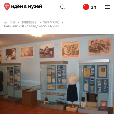
zh
主要
博物馆目录
博物馆 秋明
Калининский краеведческий музей