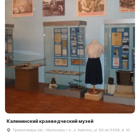
Калининский краеведческий музей
Tyumenskaya obl., Vikulovskiy r-n., s. Kalinino, ul. 60 let SSSR, d. 10