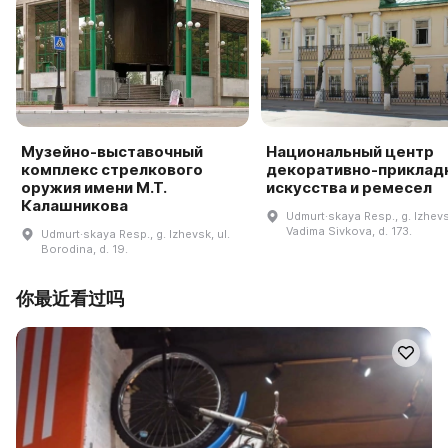
Музейно-выставочный
Национальный центр
комплекс стрелкового
декоративно-приклад
оружия имени М.Т.
искусства и ремесел
Калашникова
Udmurt·skaya Resp., g. Izhevsk
Vadima Sivkova, d. 173.
Udmurt·skaya Resp., g. Izhevsk, ul.
Borodina, d. 19.
你最近看过吗