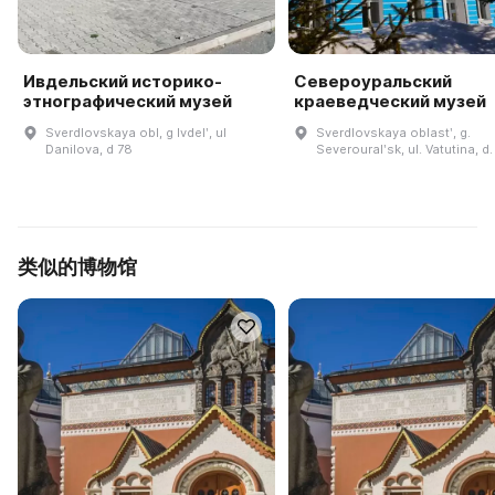
Ивдельский историко-
Североуральский
этнографический музей
краеведческий музей
Sverdlovskaya obl, g Ivdelʹ, ul
Sverdlovskaya oblastʹ, g.
Danilova, d 78
Severouralʹsk, ul. Vatutina, d.
类似的博物馆