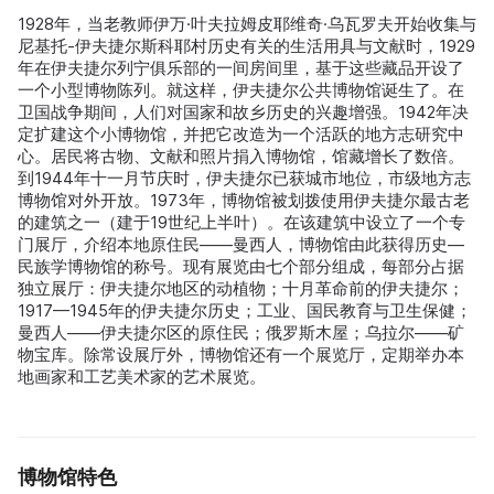
1928年，当老教师伊万·叶夫拉姆皮耶维奇·乌瓦罗夫开始收集与
尼基托-伊夫捷尔斯科耶村历史有关的生活用具与文献时，1929
年在伊夫捷尔列宁俱乐部的一间房间里，基于这些藏品开设了
一个小型博物陈列。就这样，伊夫捷尔公共博物馆诞生了。在
卫国战争期间，人们对国家和故乡历史的兴趣增强。1942年决
定扩建这个小博物馆，并把它改造为一个活跃的地方志研究中
心。居民将古物、文献和照片捐入博物馆，馆藏增长了数倍。
到1944年十一月节庆时，伊夫捷尔已获城市地位，市级地方志
博物馆对外开放。1973年，博物馆被划拨使用伊夫捷尔最古老
的建筑之一（建于19世纪上半叶）。在该建筑中设立了一个专
门展厅，介绍本地原住民——曼西人，博物馆由此获得历史—
民族学博物馆的称号。现有展览由七个部分组成，每部分占据
独立展厅：伊夫捷尔地区的动植物；十月革命前的伊夫捷尔；
1917—1945年的伊夫捷尔历史；工业、国民教育与卫生保健；
曼西人——伊夫捷尔区的原住民；俄罗斯木屋；乌拉尔——矿
物宝库。除常设展厅外，博物馆还有一个展览厅，定期举办本
地画家和工艺美术家的艺术展览。
博物馆特色