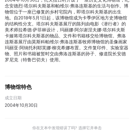
念安德烈·塔尔科夫斯基和帕维尔·弗洛连斯基的生活与创作。博
物馆位于一座已修复的乡村宅院内，即塔尔科夫斯基的出生
地。自2018年5月1日起，该博物馆成为卡季伊区地方史博物馆
的结构性分支。塔尔科夫斯基展厅的陈列由电影《潜行者》的
美术师拉希德·萨菲林设计，玛丽娜·阿尔谢涅夫娜·塔尔科夫斯
卡娅将塔尔科夫斯基的物品、文件和书籍移交给博物馆。弗洛
连斯基展厅由莫斯科帕维尔·弗洛连斯基牧师博物馆的圣像画家
玛丽亚·阿纳托利耶芙娜·柳克希娜布置。文件复印件、实验室器
物、照片和书籍被暂时交由弗洛连斯基的孙子、修道院长安德
罗尼克（特鲁巴切夫）使用。
博物馆特色
成立日期
2004年10月30日
你在文本中发现错误了吗? 选择它并单击