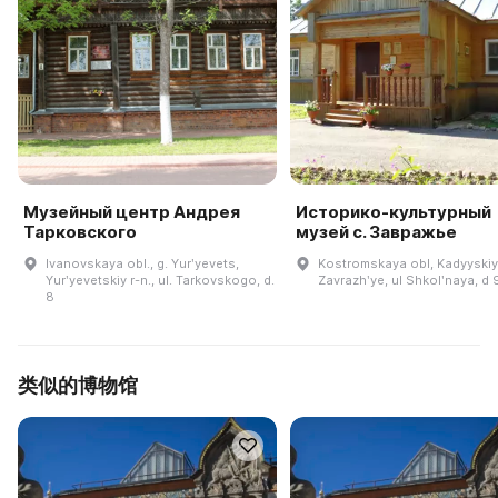
Музейный центр Андрея
Историко-культурный
Тарковского
музей с. Завражье
Ivanovskaya obl., g. Yurʹyevets,
Kostromskaya obl, Kadyyskiy 
Yurʹyevetskiy r-n., ul. Tarkovskogo, d.
Zavrazhʹye, ul Shkolʹnaya, d 
8
类似的博物馆