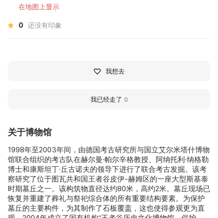
在地图上显示
0
还没有印象
我想去
我已经走了
0
关于博物馆
1998年至2003年间，由德国考古研究所与国立艾尔米塔什博物
馆联合组织的考古队在赫尔曼·帕尔辛格教授、阿纳托利·纳格勒
博士和康斯坦丁·丘古诺夫的领导下进行了联合考古发掘。该考
察研究了位于图瓦共和国王者谷皮伊-赫姆区的一座大型斯基泰
时期墓丘之一。该构筑物直径达约80米，高约2米。墓丘现场已
恢复并重建了葬礼与祭祀综合体的所有重要结构要素。为保护
墓丘的主要构件，为其制作了石板覆盖，这也使得参观更为直
观。2004年成立了国有机构“王者谷历史文化博物馆—保护