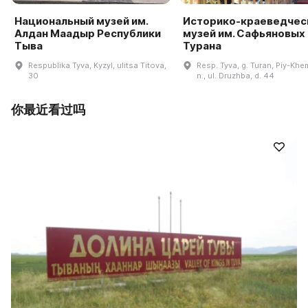
Национальный музей им.
Историко-краеведчес
Алдан Маадыр Республики
музей им. Сафьяновых г
Тыва
Турана
Respublika Tyva, Kyzyl, ulitsa Titova,
Resp. Tyva, g. Turan, Piy-Khe
30
n., ul. Druzhba, d. 44
你最近看过吗