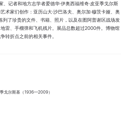
史学家、记者和地方志学者爱德华·伊奥西福维奇·皮亚季戈尔斯
艺术家们创作：亚历山大·沙巴洛夫、奥尔加·穆茨卡娅、奥
馆陈列了珍贵的文件、书籍、照片，以及在图阿普谢区战场发
地雷、手榴弹和飞机残片。展品总数超过2000件。博物馆
战争转折点之前的相关事件。
季戈尔斯基（1936—2009）