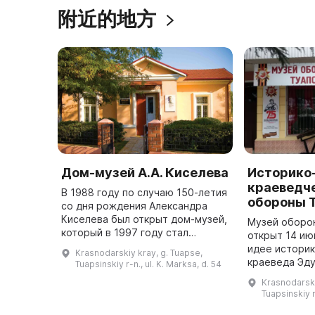
附近的地方
Дом-музей А.А. Киселева
Историко
краеведч
В 1988 году по случаю 150-летия
обороны 
со дня рождения Александра
Киселева был открыт дом-музей,
Музей оборо
который в 1997 году стал
открыт 14 ию
самостоятельным
идее историк
Krasnodarskiy kray, g. Tuapse,
муниципальным учреждением
краеведа Эд
Tuapsinskiy r-n., ul. K. Marksa, d. 54
культуры. В Туапсе скала над
Пятигорского
Krasnodarski
морем носит им ...
конструкции 
Tuapsinskiy r
туапсинскими