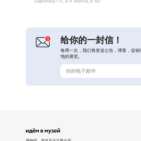
Tuapsinskiy r-n., ul. K. Marksa, d. 4/2
西多罗夫和弗拉基米尔·卡尔佩琴科
夫。博物馆陈列了珍贵的文件、书籍、
照片，以及在图阿普谢区战场发现的苏
联与德国军队武器——冲锋枪、步枪、
弹药、地雷、手榴弹和飞机残片。展品
总数超过2000...
给你的一封信！
每周一次，我们将发送公告，博客，促销
地的展览。
博物馆、展览及远足聚合器