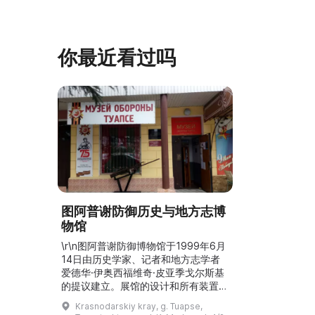
（Анна Корниловна Ошкукова）一
–3世纪的历史
家的日常生活场景——她是一位“世代
具、青铜与银
为农”的农妇，其祖先在16世纪末是最
坚固的砖墙环
早从北德维纳（Северна ...
马厩。基普里
你最近看过吗
图阿普谢防御历史与地方志博
物馆
\r\n图阿普谢防御博物馆于1999年6月
14日由历史学家、记者和地方志学者
爱德华·伊奥西福维奇·皮亚季戈尔斯基
的提议建立。展馆的设计和所有装置由
图阿普谢的艺术家们创作：亚历山大·
Krasnodarskiy kray, g. Tuapse,
沙巴洛夫、奥尔加·穆茨卡娅、奥列格·