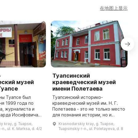
在地图上显示
-
Туапсинский
Т
еский музей
краеведческий музей
п
Туапсе
имени Полетаева
Т
к
ны Туапсе был
Туапсинский историко-
н
ня 1999 года по
краеведческий музей им. Н. Г.
к
а, журналиста и
Полетаева - это не только место
д
уарда Иосифовича
для познания истории, но и
с
. Дизайн и все
место для проведения
y kray, g. Tuapse,
Krasnodarskiy kray, g. Tuapse,
а
были созданы
культурно-массовых
-n., ul. K. Marksa, d. 4/2
Tuapsinskiy r-n., ul. Poletayeva, d. 8
 художниками:
мероприятий. Он служит для