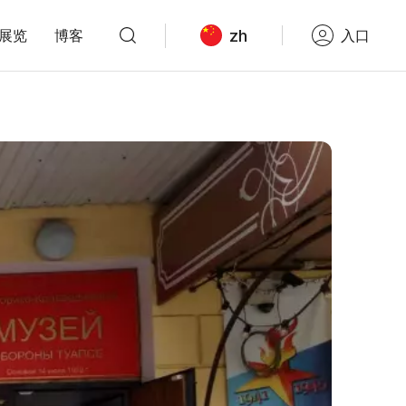
zh
展览
博客
入口