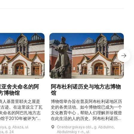
Александром Ш ...
сохранения и популяриза ...
德里亚舍夫命名的阿
阿布杜利诺历史与地方志博物
方博物馆
馆
1
的商人基普里耶夫之屋是
博物馆举办旨在普及阿布杜利诺地区历
实古迹。在这里设立了瓦
史的各类活动。如今博物馆已成为一个
舍夫命名的阿巴扎地方志
文化教育中心，帮助人们理解并珍视曾
馆于2010年被评为“哈
在此生活的人的历史。阿布杜利诺历史
市级博物馆”。博物馆
与地方志博物馆于1966年在当地知名
ya, g. Abaza, ul.
Orenburgskaya obl., g. Abdulino,
及哈卡斯地区自公元前4
人士的倡议下创建。最初位于共产党街
a, d. 24
Abdulinskiy r-n., ul.