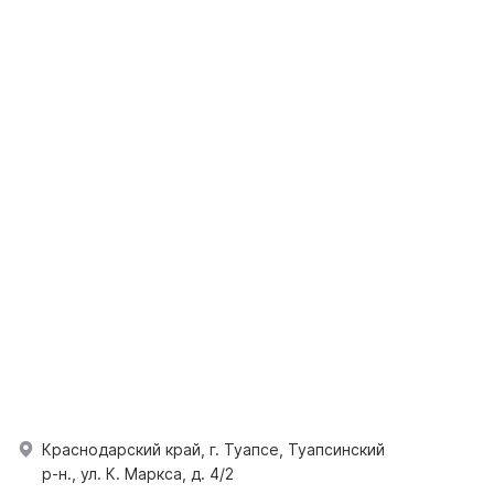
Краснодарский край, г. Туапсе, Туапсинский
р-н., ул. К. Маркса, д. 4/2