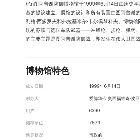
\r\n图阿普谢防御博物馆于1999年6月14日由历
基的提议建立。展馆的设计和所有装置由图阿普谢的
列格·西多罗夫和弗拉基米尔·卡尔佩琴科夫。博物
现的苏联与德国军队武器——冲锋枪、步枪、弹药、
的主要主题是图阿普谢防御战，即发生在伟大卫国
博物馆特色
成立日期
1999年6月14日
创办人
爱德华·伊奥西福维奇·皮亚
用户
6390
储存单位
7679
预算状况
市政的