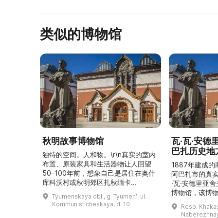
类似的博物馆
秋明故事博物馆
瓦·瓦·安
巴扎历史地
独特的空间。人和物。\r\n真实的室内
布置、原装家具和生活器物让人回望
1887年建成
50–100年前，想象自己是居住在奥什
阿巴扎市的真
库科沃村或秋明郊区扎秋缅卡
·瓦·安德里亚
（Затюменка）的一座小木屋的居
博物馆，该博物
Tyumenskaya obl., g. Tyumenʹ, ul.
民。\r\n\r\n博物馆的展览再现了我曾
卡斯共和国最佳
Kommunisticheskaya, d. 10
Resp. Khakasi
祖母安娜·科尔尼洛夫娜·奥什库科娃
的陈列以城市
Naberezhnay