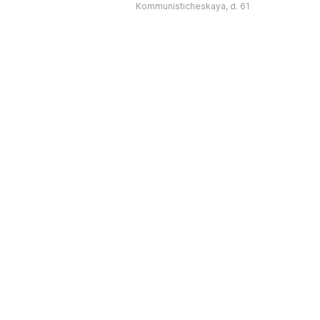
为主题，展出有箭头、刀
274号商人沃罗比约夫住宅附属建筑
Kommunisticheskaya, d. 61
质胸针、石磨等。庄园被
内。现址为共产党街61号。馆内常设
绕，院内有宽敞的谷仓和
展览包括“农民小屋”、“阿布杜利诺的
耶夫之屋是了解阿巴扎历
商人”、“战斗荣耀厅”和“阿布杜利诺：
史并度过难忘时光的绝佳场所。 ...
20世纪”。博物馆定期举办旨在推广阿
布杜利诺地区历史 ...