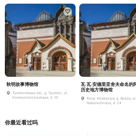
秋明故事博物馆
瓦·瓦·安德里亚舍夫命名的
历史地方博物馆
Tyumenskaya obl., g. Tyumenʹ, ul.
Kommunisticheskaya, d. 10
Resp. Khakasiya, g. Abaza, ul
Naberezhnaya, d. 24
你最近看过吗