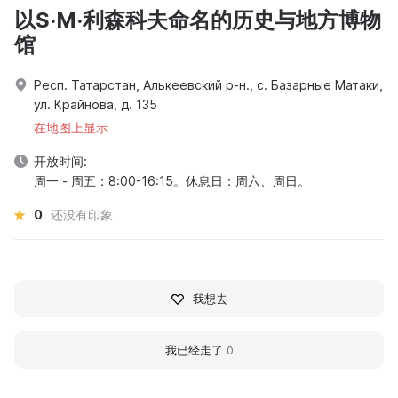
以S·M·利森科夫命名的历史与地方博物
馆
Респ. Татарстан, Алькеевский р-н., с. Базарные Матаки,
ул. Крайнова, д. 135
在地图上显示
开放时间:
周一 - 周五：8:00-16:15。休息日：周六、周日。
0
还没有印象
我想去
我已经走了
0