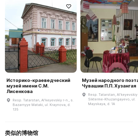
Историко-краеведческий
Музей народного поэт
музей имени С.М.
Чувашии П.П. Хузангая
Лисенкова
Resp. Tatarstan, Alʹkeyevskiy r
Sikterme-Khuzangayevo, ul.
Resp. Tatarstan, Alʹkeyevskiy r-n., s.
Mayskaya, d. 1A
Bazarnyye Mataki, ul. Kraynova, d.
135
类似的博物馆