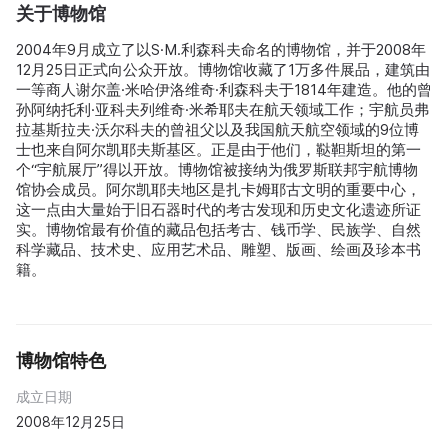
关于博物馆
2004年9月成立了以S·M.利森科夫命名的博物馆，并于2008年
12月25日正式向公众开放。博物馆收藏了1万多件展品，建筑由
一等商人谢尔盖·米哈伊洛维奇·利森科夫于1814年建造。他的曾
孙阿纳托利·亚科夫列维奇·米希耶夫在航天领域工作；宇航员弗
拉基斯拉夫·沃尔科夫的曾祖父以及我国航天航空领域的9位博
士也来自阿尔凯耶夫斯基区。正是由于他们，鞑靼斯坦的第一
个“宇航展厅”得以开放。博物馆被接纳为俄罗斯联邦宇航博物
馆协会成员。阿尔凯耶夫地区是扎卡姆耶古文明的重要中心，
这一点由大量始于旧石器时代的考古发现和历史文化遗迹所证
实。博物馆最有价值的藏品包括考古、钱币学、民族学、自然
科学藏品、技术史、应用艺术品、雕塑、版画、绘画及珍本书
籍。
博物馆特色
成立日期
2008年12月25日