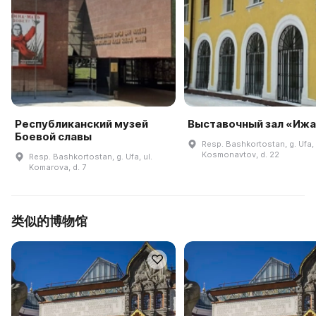
Республиканский музей
Выставочный зал «Иж
Боевой славы
Resp. Bashkortostan, g. Ufa, 
Kosmonavtov, d. 22
Resp. Bashkortostan, g. Ufa, ul.
Komarova, d. 7
类似的博物馆