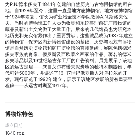
为P.N.德米多夫于1841年创建的自然历史与古物博物馆的所在
地。自1928年至今，这里一直是地方志博物馆。地方志博物馆
于1924年恢复，馆长为矿业冶金技术学院教师A.N.斯洛夫佐
夫。当时的博物馆工作人员为收集和系统整理前矿厂博物馆的
藏品及新出土文物做了大量工作。后来的几代馆员也为研究本
地历史和充实馆藏作出了重要贡献，这些藏品成为1987年建立
的博物馆—保护区内新博物馆建设的基础。历史与地方志博物
馆是自然历史博物馆和矿厂博物馆的直接延续，展陈包括德米
多夫家族的肖像、俄罗斯及西欧著名画家的作品、著名的德米
多夫珍品以及19世纪塔吉尔工厂的广告资料。展览展示了该地
区的远古定居——来自戈尔布诺夫泥炭地的独特木制器物，年
代可达5000年，并讲述了16–17世纪俄罗斯人对乌拉尔的开
发。现行展览于1992年建立，展示了该地区发展的所有重要里
程碑——从远古时期至1917年。
博物馆特色
成立日期
1840 год