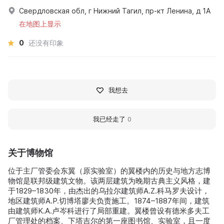
Свердловская обл, г Нижний Тагил, пр-кт Ленина, д 1А
在地图上显示
0
还没有印象
我想去
我已经走了
0
关于博物馆
位于主厂管委会东翼（原实验室）的翼楼内的历史与地方志博
物馆是联邦级建筑文物。该两层建筑为晚期古典主义风格，建
于1829–1830年，由杰出的乌拉尔建筑师A.Z.科马罗夫设计，
地区建筑师A.P.切博塔廖夫负责施工。1874–1887年间，建筑
由建筑师K.A.卢岑科进行了局部重建。翼楼曾设有德米多夫工
厂管理处的档案、下塔吉尔的第一座图书馆、实验室，且一度