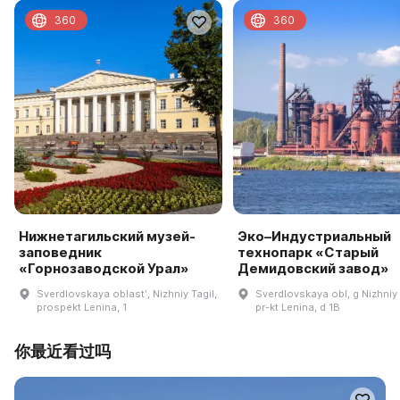
360
360
Нижнетагильский музей-
Эко–Индустриальный
заповедник
технопарк «Старый
«Горнозаводской Урал»
Демидовский завод»
Sverdlovskaya oblastʹ, Nizhniy Tagil,
Sverdlovskaya obl, g Nizhniy 
prospekt Lenina, 1
pr-kt Lenina, d 1B
你最近看过吗