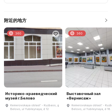
附近的地方
360
360
Историко-краеведческий
Выставочный зал
музей г.Белово
«Вернисаж»
Kemerovskaya oblastʹ - Kuzbass, g
Kemerovskaya oblastʹ - Kuzb
Belovo, ul Yubileynaya, d 12
Belovo, ul Yubileynaya, d 18