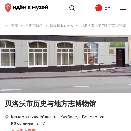
zh
主要
博物馆目录
博物馆 Belovo
贝洛沃市历史与地方志博物馆
贝洛沃市历史与地方志博物馆
Кемеровская область - Кузбасс, г Белово, ул
Юбилейная, д 12
在地图上显示