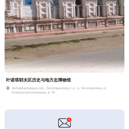
叶诺塔耶夫区历史与地方志博物馆
Astrakhanskaya obl., Yenotayevskiy r-n., s. Yenotayevka, ul.
Kommunisticheskaya, d. 19