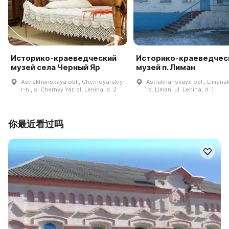
Историко-краеведческий
Историко-краеведчес
музей села Черный Яр
музей п. Лиман
Astrakhanskaya obl., Chernoyarskiy
Astrakhanskaya obl., Limanski
r-n., s. Chernyy Yar, pl. Lenina, d. 2
rp. Liman, ul. Lenina, d. 1
你最近看过吗