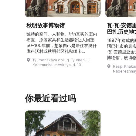
秋明故事博物馆
瓦·瓦·安
巴扎历史地
独特的空间。人和物。\r\n真实的室内
布置、原装家具和生活器物让人回望
1887年建成
50–100年前，想象自己是居住在奥什
阿巴扎市的真
库科沃村或秋明郊区扎秋缅卡
·瓦·安德里亚
（Затюменка）的一座小木屋的居
博物馆，该博物
Tyumenskaya obl., g. Tyumenʹ, ul.
民。\r\n\r\n博物馆的展览再现了我曾
卡斯共和国最佳
Kommunisticheskaya, d. 10
Resp. Khakasi
祖母安娜·科尔尼洛夫娜·奥什库科娃
的陈列以城市
Naberezhnay
（Анна Корниловна Ошкукова）一
–3世纪的历史
家的日常生活场景——她是一位“世代
具、青铜与银
为农”的农妇，其祖先在16世纪末是最
坚固的砖墙环
早从北德维纳（Северна ...
马厩。基普里
你最近看过吗