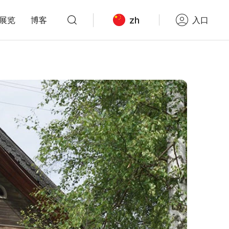
zh
展览
博客
入口