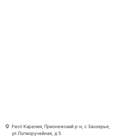
Респ Карелия, Прионежский р-н, с Заозерье,
ул Логморучейная, д 5