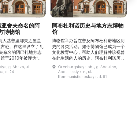
德里亚舍夫命名的阿
阿布杜利诺历史与地方志博物
方博物馆
馆
1
的商人基普里耶夫之屋是
博物馆举办旨在普及阿布杜利诺地区历
实古迹。在这里设立了瓦
史的各类活动。如今博物馆已成为一个
舍夫命名的阿巴扎地方志
文化教育中心，帮助人们理解并珍视曾
馆于2010年被评为“哈
在此生活的人的历史。阿布杜利诺历史
市级博物馆”。博物馆
与地方志博物馆于1966年在当地知名
ya, g. Abaza, ul.
Orenburgskaya obl., g. Abdulino,
及哈卡斯地区自公元前4
人士的倡议下创建。最初位于共产党街
a, d. 24
Abdulinskiy r-n., ul.
为主题，展出有箭头、刀
274号商人沃罗比约夫住宅附属建筑
Kommunisticheskaya, d. 61
质胸针、石磨等。庄园被
内。现址为共产党街61号。馆内常设
绕，院内有宽敞的谷仓和
展览包括“农民小屋”、“阿布杜利诺的
耶夫之屋是了解阿巴扎历
商人”、“战斗荣耀厅”和“阿布杜利诺：
史并度过难忘时光的绝佳场所。 ...
20世纪”。博物馆定期举办旨在推广阿
布杜利诺地区历史 ...