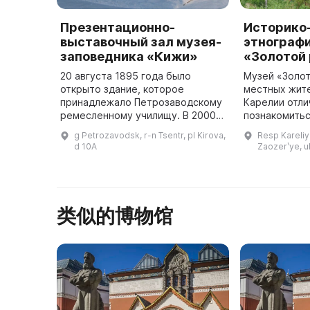
Презентационно-
Историко
выставочный зал музея-
этнограф
заповедника «Кижи»
«Золотой
20 августа 1895 года было
Музей «Золот
открыто здание, которое
местных жите
принадлежало Петрозаводскому
Карелии отл
ремесленному училищу. В 2000
познакомитьс
году постановлением
культурой края. Музей «З
g Petrozavodsk, r-n Tsentr, pl Kirova,
Resp Kareliy
председателя Правительства
ручей» - это
d 10A
Zaozerʹye, 
Республики Карелия здание было
передано музею ...
类似的博物馆