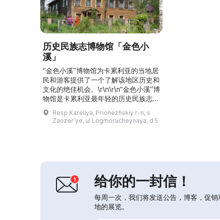
历史民族志博物馆「金色小
溪」
“金色小溪”博物馆为卡累利亚的当地居
民和游客提供了一个了解该地区历史和
文化的绝佳机会。\r\n\r\n“金色小溪”博
物馆是卡累利亚最年轻的历史民族志博
物馆。一切始于在一处农用建筑的地基
Resp Kareliya, Prionezhskiy r-n, s
中发现的一枚硬币。博物馆开馆时馆藏
Zaozerʹye, ul Logmorucheynaya, d 5
约有五百件展品，且不断增加。展览陈
列了19世纪末至20世纪初的生活用
品。这里提供博物馆课程、关于卡累利
亚历史和民族服饰的讲座，以及互动节
目“客栈里的晚茶谈话”。在博物馆可以
购买民间艺...
给你的一封信！
每周一次，我们将发送公告，博客，促销
地的展览。