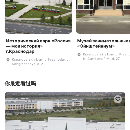
Исторический парк «Россия
Музей занимательных 
— моя история»
«Эйнштейниум»
г.Краснодар
Krasnodarskiy kray, g. Krasno
im Gavrilova P.M., d. 27
Krasnodarskiy kray, g. Krasnodar, ul.
Kongressnaya, d. 2
你最近看过吗