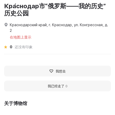
Кра́снодар市“俄罗斯——我的历史”
历史公园
Краснодарский край, г. Краснодар, ул. Конгрессная, д.
2
在地图上显示
0
还没有印象
我想去
我已经走了
0
关于博物馆