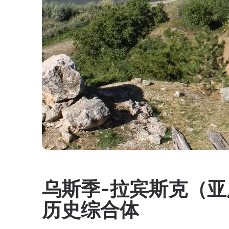
乌斯季-拉宾斯克（
历史综合体