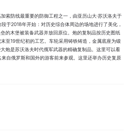
是高加索防线最重要的防御工程之一，由亚历山大·苏沃洛夫于
阶段于2018年开始：对历史综合体周边的场地进行了美化，
堡垒的木堡被装备武器并放回原位。炮的复制品按历史图纸
纪末至19世纪初的工艺。车轮采用铸铁铸造，金属底座为锻
些大炮是苏沃洛夫时代俄军武器的精确复制品。这里可以看
0名来自俄罗斯和国外的游客前来参观。这里还举办历史复原