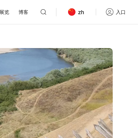
zh
展览
博客
入口