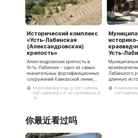
Исторический комплекс
Муниципа
«Усть-Лабинская
историко
(Александровская)
краеведч
крепость»
Усть-Лаби
Александровская крепость в
Муниципальн
Усть-Лабинске – одно из самых
краеведчески
значительных фортификационных
Лабинского 
сооружений Кавказской линии,
длинную исто
которое было основано
краевед Мих
Krasnodarskiy kray, g. Ustʹ-Labinsk,
Krasnodarski
Александром Суворовым в 1778
Петренко осн
Ustʹ-Labinskiy r-n., ul. Lermontova, d
Ustʹ-Labinskiy
году. Первый этап реконструкции
основе своей
1a
з ...
你最近看过吗