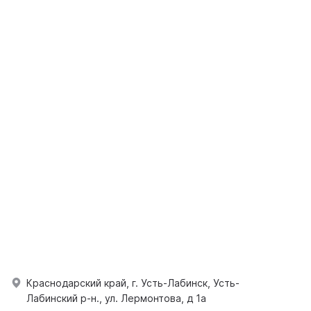
Краснодарский край, г. Усть-Лабинск, Усть-
Лабинский р-н., ул. Лермонтова, д 1а