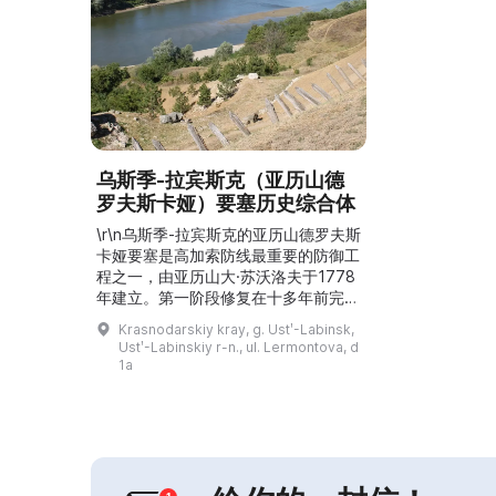
乌斯季-拉宾斯克（亚历山德
罗夫斯卡娅）要塞历史综合体
\r\n乌斯季-拉宾斯克的亚历山德罗夫斯
卡娅要塞是高加索防线最重要的防御工
程之一，由亚历山大·苏沃洛夫于1778
年建立。第一阶段修复在十多年前完
成，第二阶段于2018年开始：对历史
Krasnodarskiy kray, g. Ustʹ-Labinsk,
综合体周边的场地进行了美化，并补充
Ustʹ-Labinskiy r-n., ul. Lermontova, d
了展品。在修复了壕沟、土堤和木栅之
1a
后，堡垒的木堡被装备武器并放回原
位。炮的复制品按历史图纸制作，模具
由博物馆工作人员手工制作，采用18
世纪末至19世纪初的工艺。车轮采用
铸铁铸造，金属底座...