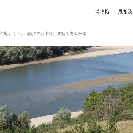
博物馆
展览及
拉宾斯克（亚历山德罗夫斯卡娅）要塞历史综合体