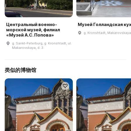
Центральный военно-
Музей Голландская ку
морской музей, филиал
g. Kronshtadt, Makarovskaya 
«Музей А.С. Попова»
g. Sankt-Peterburg, g. Kronshtadt, ul.
Makarovskaya, d. 3
类似的博物馆