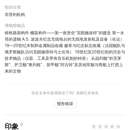
组织分类
非营利机构
博物馆物品
铸铁路面构件 棚架构件——第一座堡垒“克朗施洛特”的建造 第一水
塔的遗物 A.S. 波波夫纪念无线电台的无线电发射机及设备（在运）
19—20世纪木制和金属制品收藏 徽章与纪念标志收藏（法国舰队与
俄罗斯舰队访问克朗施塔特与土伦等） 19世纪至20世纪初的历史与
技术物品（仪器、工具及带有音乐机制的钟表） 从战列舰“朴茨茅
斯”、护卫舰“奥列格”、装甲舰“冈古特”及其他军舰与商船上打捞上
来的文物
你在文本中发现错误了吗? 选择它并单击
报告错误
0
印象