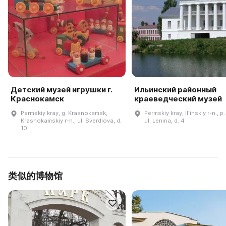
Детский музей игрушки г.
Ильинский районный
Краснокамск
краеведческий музей
Permskiy kray, g. Krasnokamsk,
Permskiy kray, Ilʹinskiy r-n., p. 
Krasnokamskiy r-n., ul. Sverdlova, d.
ul. Lenina, d. 4
10
类似的博物馆