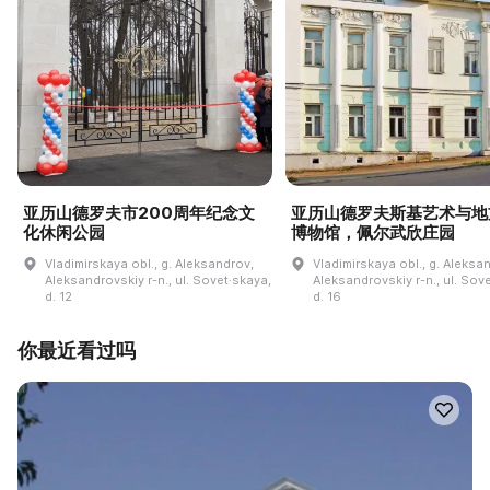
亚历山德罗夫市200周年纪念文
亚历山德罗夫斯基艺术与地
化休闲公园
博物馆，佩尔武欣庄园
Vladimirskaya obl., g. Aleksandrov,
Vladimirskaya obl., g. Aleksa
Aleksandrovskiy r-n., ul. Sovet·skaya,
Aleksandrovskiy r-n., ul. Sov
d. 12
d. 16
你最近看过吗