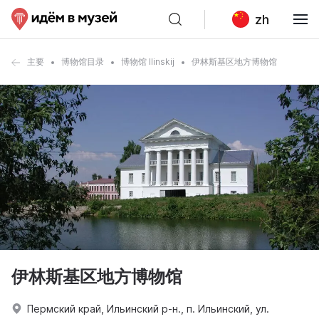
zh
主要
博物馆目录
博物馆 Ilinskij
伊林斯基区地方博物馆
伊林斯基区地方博物馆
Пермский край, Ильинский р-н., п. Ильинский, ул.