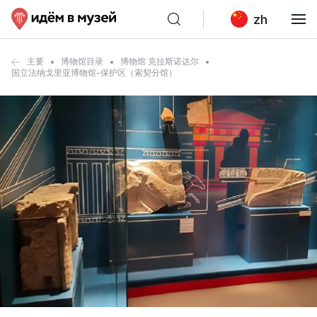
zh
主要
博物馆目录
博物馆 克拉斯诺达尔
国立法纳戈里亚博物馆-保护区（索契分馆）