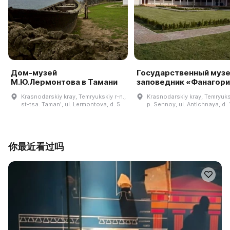
Дом-музей
Государственный музе
М.Ю.Лермонтова в Тамани
заповедник «Фанагори
Krasnodarskiy kray, Temryukskiy r-n.,
Krasnodarskiy kray, Temryuksk
st-tsa. Tamanʹ, ul. Lermontova, d. 5
p. Sennoy, ul. Antichnaya, d. 
你最近看过吗