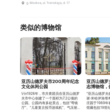
памятником истории и культуры.
g. Moskva, ul. Tverskaya, d. 17
домашнего об
Оно было построено в 1939-1941
годах по проекту архитектора А.
Г. Мордв ...
类似的博物馆
亚历山德罗夫市200周年纪念
亚历山德罗
文化休闲公园
志博物馆，
\r\n1928年，市共青团员在亚历山德罗
“亚历山德罗夫
夫市中心创建了一个面积为7.2公顷的
谢·米哈伊洛维
公园。公园内有多处景点，包括“弯镜
庄园于1989
厅”、“儿童复古投币游戏机”、气压射
馆藏包括19世