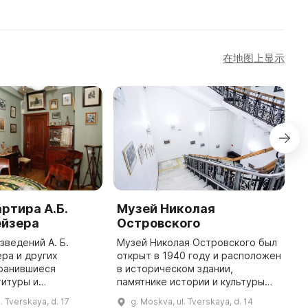
在地图上显示
ртира А.Б.
Музей Николая
М
ейзера
Островского
С
зведений А. Б.
Музей Николая Островского был
В
ра и других
открыт в 1940 году и расположен
м
хранившиеся
в историческом здании,
(
титуры и
памятнике истории и культуры
1
я, музыкальные
XVIII–XX вв. В нём представлена
м
. Tverskaya, d. 17
g. Moskva, ul. Tverskaya, d. 14
, предметы
постоянная экспозиция, зал
п