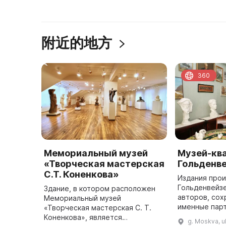
附近的地方
360
Мемориальный музей
Музей-ква
«Творческая мастерская
Гольденв
С.Т. Коненкова»
Издания прои
Гольденвейзе
Здание, в котором расположен
авторов, со
Мемориальный музей
именные пар
«Творческая мастерская С. Т.
произведени
Коненкова», является
g. Moskva, ul
инструменты