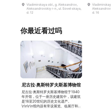
击场、“儿童之城”游乐区、户外健身器
初艺术家与工
Vladimirskaya obl., g. Aleksandrov,
Vladimirskay
材“Воркаут”、免费儿童游乐设施、游
于了解亚历山
Aleksandrovskiy r-n., ul. Sovet·skaya,
Aleksandrovs
乐项目“Веломобиль”、充气蹦床“吉
博物馆举办临
d. 12
d. 16
普”。2019年，作为“城市环境塑造”项
提供传统与戏
目的一部分，公园进行了部分整治：新
人和儿童的工
舞台建成，新的观景平台和中央林荫大
夫区的学前和
你最近看过吗
道得到完善，并安装了视 ...
馆课程。 ...
尼古拉·奥斯特罗夫斯基博物馆
尼古拉·奥斯特罗夫斯基博物馆于1940
年开馆，位于一座历史建筑中，该建筑
是18至20世纪的历史文化遗产。
\r\n\r\n馆内设有常设展览、临展厅和
N. A. 奥斯特罗夫斯基的纪念陈列室。