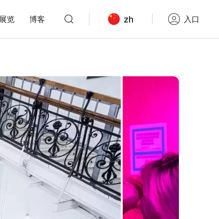
zh
展览
博客
入口