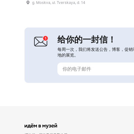
g. Moskva, ul. Tverskaya, d. 14
“Интеграция”（融合）中心为残障人
士提供融合与发展项目。 \r\n\r\n这里
开展创新项目、培训、音乐会和商务培
训，旨在将文化融入莫斯科市民的日常
生活，并促进残障人士融入社会。特别
关注“Люди IN”...
给你的一封信！
每周一次，我们将发送公告，博客，促销
地的展览。