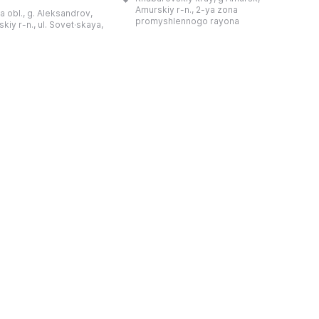
和药用植物及露地栽培植物的种植区。
艺美术大师的作品，有助
Amurskiy r-n., 2-ya zona
a obl., g. Aleksandrov,
树木园尤其以其收集的列入红色名录的
1
德罗夫地区的艺术创作。
promyshlennogo rayona
kiy r-n., ul. Sovet·skaya,
远东植物而自豪（尖叶红豆杉、
建
时展览与常设展览，同时
Microbiota属、萨金特杜松、馨香卫
1
剧化的导览，以及面向成
矛、施里彭巴赫杜鹃）。树木园的设立
后
作坊。还可为亚历山德罗
旨在保护远东珍贵和受保护的植物，开
中小学机构预约外出博物
展科学研究，进行审美 ...