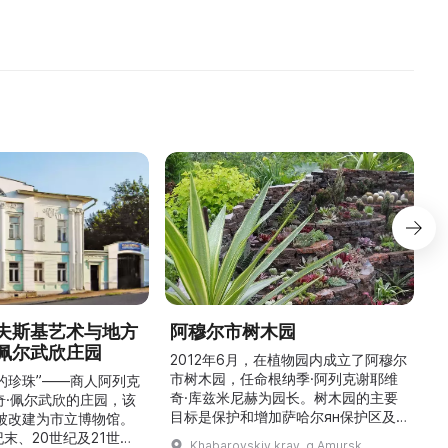
ихода, фотографии,
сменных выставок и мемо ...
р
документы, подарки и прочие ...
夫斯基艺术与地方
阿穆尔市树木园
佩尔武欣庄园
2012年6月，在植物园内成立了阿穆尔
市树木园，任命根纳季·阿列克谢耶维
的珍珠”——商人阿列克
奇·库兹米尼赫为园长。树木园的主要
世
奇·佩尔武欣的庄园，该
目标是保护和增加萨哈尔ян保护区及
年被改建为市立博物馆。
红豆杉林的植被，并创建远东地区稀有
纪末、20世纪及21世纪
Khabarovskiy kray, g Amursk,