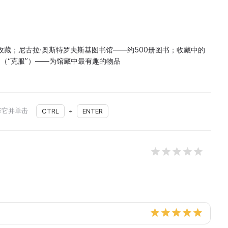
纪念收藏；尼古拉·奥斯特罗夫斯基图书馆——约500册图书；收藏中的
ие”（“克服”）——为馆藏中最有趣的物品
择它并单击
CTRL
+
ENTER