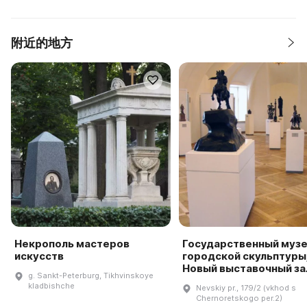
附近的地方
Некрополь мастеров
Государственный муз
искусств
городской скульптуры
Новый выставочный за
g. Sankt-Peterburg, Tikhvinskoye
kladbishche
Nevskiy pr., 179/2 (vkhod s
Chernoretskogo per.2)